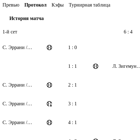
Превью
Протокол
Кэфы
Турнирная таблица
История матча
1-й сет
6 : 4
С. Эррани / Ж. Паолини
1 : 0
1 : 1
Л. Зигемунд / В. 
С. Эррани / Ж. Паолини
2 : 1
С. Эррани / Ж. Паолини
3 : 1
С. Эррани / Ж. Паолини
4 : 1