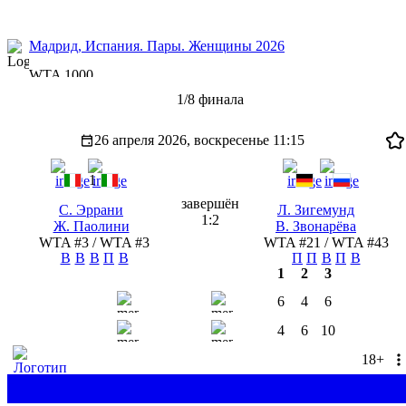
Мадрид, Испания. Пары. Женщины 2026
WTA 1000
1/8 финала
26 апреля 2026, воскресенье
11:15
1
завершён
С. Эррани
Л. Зигемунд
1:2
Ж. Паолини
В. Звонарёва
WTA #3 / WTA #3
WTA #21 / WTA #43
В
В
В
П
В
П
П
В
П
В
1
2
3
6
4
6
4
6
10
18+
П1
1.68
П2
2.