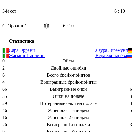
3-й сет
6 : 10
С. Эррани / Ж. Паолини
6 : 10
Статистика
Сара Эррани
Лаура Зигемунд
Жасмин Паолини
Вера Звонарёва
0
Эйсы
2
Двойные ошибки
6
Всего брейк-пойнтов
4
Выигранные брейк-пойнты
66
Выигранные очки
6
35
Очки на подаче
3
29
Потерянные очки на подаче
3
46
Успешная 1-я подача
5
16
Успешная 2-я подача
1
26
Выигрыш 1-й подачи
3
9
Выигрыш 2-й подачи