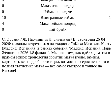
6
Макс. очков подряд
6
Геймы на подаче
10
Выигранные геймы
1
4
Макс. геймов подряд
0
Тай-брейк
С. Эррани / Ж. Паолини vs Л. Зигемунд / В. Звонарёва 26-04-
2026: команды встречаются на стадионе "«Каха Махика». Корт 
(Мадрид, Испания)" в рамках события "Мадрид, Испания. Пары
Женщины 2026 1/8 финала". Мы покажем, как идёт ход матча в
прямом эфире: хронология событий матча (голы, замены,
карточки), все подробности игры, возможная серия пенальти и
полная статистика матча — всё самое быстрое и точное на
Ruscore!