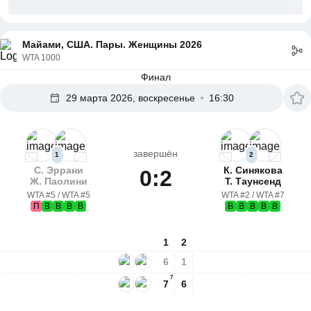
Майами, США. Пары. Женщины 2026
WTA 1000
Финал
29 марта 2026, воскресенье
16:30
завершён
1
2
С. Эррани
К. Синякова
0:2
Ж. Паолини
Т. Таунсенд
WTA #5 / WTA #5
WTA #2 / WTA #7
П
В
В
В
В
В
В
В
В
В
1
2
6
1
7
7
6