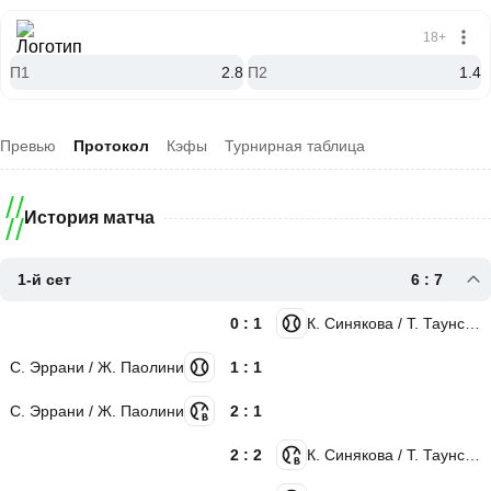
18+
П1
2.8
П2
1.4
Превью
Протокол
Кэфы
Турнирная таблица
История матча
1-й сет
6 : 7
0 : 1
К. Синякова / Т. Таунсенд
С. Эррани / Ж. Паолини
1 : 1
С. Эррани / Ж. Паолини
2 : 1
2 : 2
К. Синякова / Т. Таунсенд