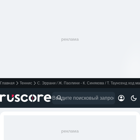
реклама
Главная
Теннис
С. Эррани / Ж. Паолини - К. Синякова / Т. Таунсенд ход м
реклама