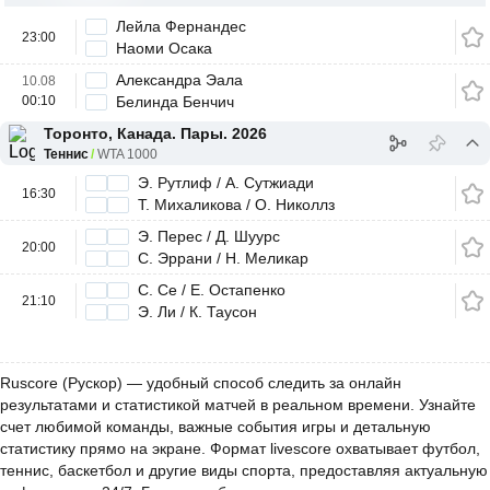
Лейла Фернандес
23:00
Наоми Осака
Александра Эала
10.08
00:10
Белинда Бенчич
Торонто, Канада. Пары. 2026
Теннис
WTA 1000
Э. Рутлиф / А. Сутжиади
16:30
Т. Михаликова / О. Николлз
Э. Перес / Д. Шуурс
20:00
С. Эррани / Н. Меликар
С. Се / Е. Остапенко
21:10
Э. Ли / К. Таусон
Ruscore (Рускор) — удобный способ следить за онлайн
результатами и статистикой матчей в реальном времени. Узнайте
счет любимой команды, важные события игры и детальную
статистику прямо на экране. Формат livescore охватывает футбол,
теннис, баскетбол и другие виды спорта, предоставляя актуальную