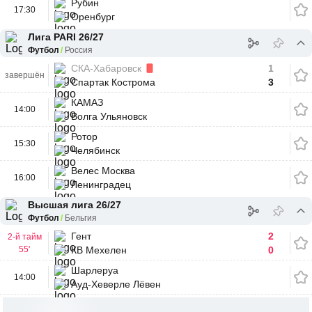
Рубин
17:30
Оренбург
Лига PARI 26/27
Футбол
Россия
СКА-Хабаровск
1
завершён
Спартак Кострома
3
КАМАЗ
14:00
Волга Ульяновск
Ротор
15:30
Челябинск
Велес Москва
16:00
Ленинградец
Высшая лига 26/27
Футбол
Бельгия
Гент
2
2-й тайм
55'
КВ Мехелен
0
Шарлеруа
14:00
Ауд-Хеверле Лёвен