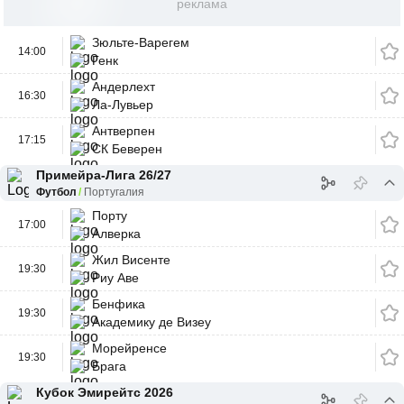
реклама
Зюльте-Варегем
14:00
Генк
Андерлехт
16:30
Ла-Лувьер
Антверпен
17:15
СК Беверен
Примейра-Лига 26/27
Футбол
Португалия
Порту
17:00
Алверка
Жил Висенте
19:30
Риу Аве
Бенфика
19:30
Академику де Визеу
Морейренсе
19:30
Брага
Кубок Эмирейтс 2026