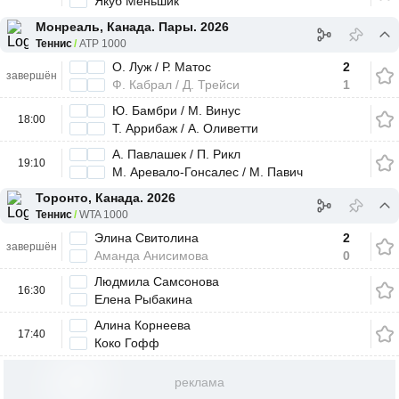
Якуб Меньшик
Монреаль, Канада. Пары. 2026
Теннис
ATP 1000
О. Луж / Р. Матос
2
завершён
Ф. Кабрал / Д. Трейси
1
Ю. Бамбри / М. Винус
18:00
Т. Аррибаж / А. Оливетти
А. Павлашек / П. Рикл
19:10
М. Аревало-Гонсалес / М. Павич
Торонто, Канада. 2026
Теннис
WTA 1000
Элина Свитолина
2
завершён
Аманда Анисимова
0
Людмила Самсонова
16:30
Елена Рыбакина
Алина Корнеева
17:40
Коко Гофф
реклама