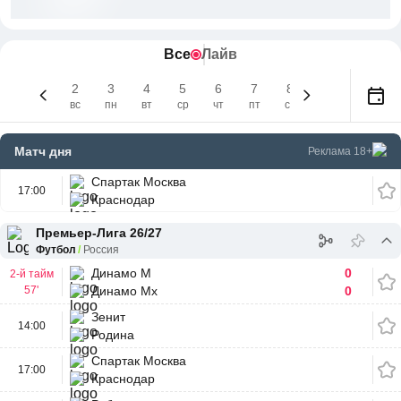
Все
Лайв
2
3
4
5
6
7
8
9
10
вс
пн
вт
ср
чт
пт
сб
сегодня
пн
Матч дня
Реклама 18+
Спартак Москва
17:00
Краснодар
Премьер-Лига 26/27
Футбол
Россия
Динамо М
0
2-й тайм
57'
Динамо Мх
0
Зенит
14:00
Родина
Спартак Москва
17:00
Краснодар