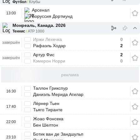
Футбол
Клубы
Арсенал
13:00
Боруссия Дортмунд
Монреаль, Канада. 2026
Теннис
ATP 1000
Иржи Лехечка
0
завершён
Рафаэль Ходар
2
Артур Фис
2
завершён
Кэмерон Норри
0
реклама
Таллон Грикспур
16:30
Даниэль Мерида Агилар
Лёрнер Тьен
17:40
Тьяго Тиранте
Жоао Фонсека
22:00
Бен Шелтон
Ботик ван де Зандшульп
23:10