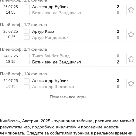
Плей-офф, 1/2 финала
Александр Бублик
2
25.07.25
14:55
Ботик ван де Зандшульп
0
Плей-офф, 1/2 финала
Артур Казо
2
25.07.25
10:25
Артур Риндеркнех
0
Плей-офф, 1/4 финала
Тьяго Зайбот Вилд
0
24.07.25
18:15
Ботик ван де Зандшульп
2
Плей-офф, 1/4 финала
Александр Бублик
2
24.07.25
13:15
Александр Шевченко
0
Показать все игры
Кицбюэль, Австрия. 2025 - турнирная таблица, расписание матчей,
результаты игр, подробную аналитику и последние новости
чемпионата. Следите за событиями турнира в реальном времени: