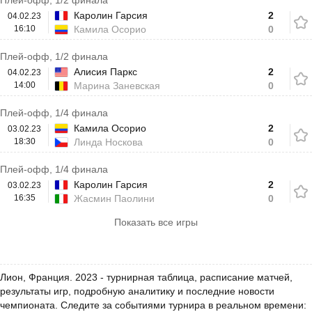
Плей-офф, 1/2 финала
Каролин Гарсия
2
04.02.23
16:10
Камила Осорио
0
Плей-офф, 1/2 финала
Алисия Паркс
2
04.02.23
14:00
Марина Заневская
0
Плей-офф, 1/4 финала
Камила Осорио
2
03.02.23
18:30
Линда Носкова
0
Плей-офф, 1/4 финала
Каролин Гарсия
2
03.02.23
16:35
Жасмин Паолини
0
Показать все игры
Лион, Франция. 2023 - турнирная таблица, расписание матчей,
результаты игр, подробную аналитику и последние новости
чемпионата. Следите за событиями турнира в реальном времени: