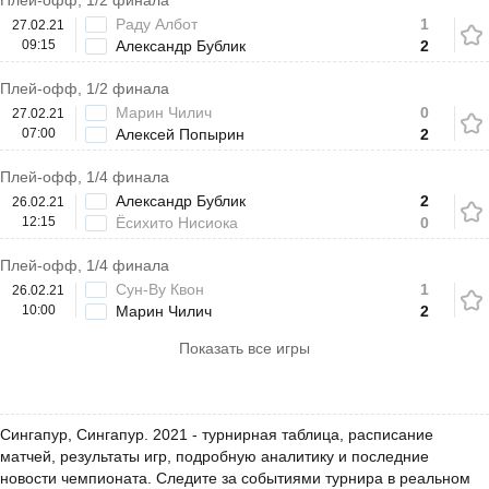
Плей-офф, 1/2 финала
Раду Албот
1
27.02.21
09:15
Александр Бублик
2
Плей-офф, 1/2 финала
Марин Чилич
0
27.02.21
07:00
Алексей Попырин
2
Плей-офф, 1/4 финала
Александр Бублик
2
26.02.21
12:15
Ёсихито Нисиока
0
Плей-офф, 1/4 финала
Сун-Ву Квон
1
26.02.21
10:00
Марин Чилич
2
Показать все игры
Сингапур, Сингапур. 2021 - турнирная таблица, расписание
матчей, результаты игр, подробную аналитику и последние
новости чемпионата. Следите за событиями турнира в реальном