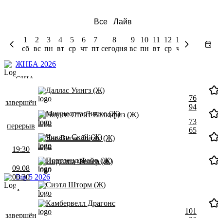
Все
Лайв
1
2
3
4
5
6
7
8
9
10
11
12
13
14
15
сб
вс
пн
вт
ср
чт
пт
сегодня
вс
пн
вт
ср
чт
пт
сб
ЖНБА 2026
США
Даллас Уингз (Ж)
76
завершён
94
Миннесота Линкс (Ж)
Голден Стейт Валкириз (Ж)
73
перерыв
65
Чикаго Скай (Ж)
Лас-Вегас Эйсес (Ж)
19:30
Портленд Файр (Ж)
Индиана Фивер (Ж)
09.08
00:30
Big 5 2026
Сиэтл Шторм (Ж)
Австралия
Камбервелл Драгонс
101
завершён