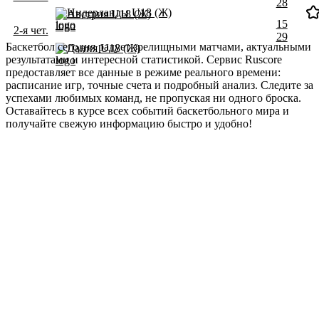
28
Нидерланды U18 (Ж)
Австрия U18 (Ж)
15
2-я чет.
29
Баскетбол сегодня радует зрелищными матчами, актуальными
Дания U18 (Ж)
результатами и интересной статистикой. Сервис Ruscore
предоставляет все данные в режиме реального времени:
расписание игр, точные счета и подробный анализ. Следите за
успехами любимых команд, не пропуская ни одного броска.
Оставайтесь в курсе всех событий баскетбольного мира и
получайте свежую информацию быстро и удобно!