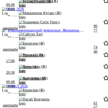
Белларин Шторм (Ж)
Булин Бумерс (Ж)
09.08
01:00
ВБА 2026
Маккиннон Кугарс (Ж)
Вьетнам
Хошимин Сити Уингз
96
завершён
Южноамериканский чемпионат. Женщины 2026
77
Сайгон Хит
Международные
Бразилия (Ж)
74
завершён
46
Уругвай (Ж)
Парагвай (Ж)
17:00
Венесуэла (Ж)
Чили (Ж)
20:30
Аргентина (Ж)
Колумбия (Ж)
09.08
00:00
МФБЛ 2026
Бразилия (Ж)
Филиппины
Пасай Вояджерс
61
завершён
67