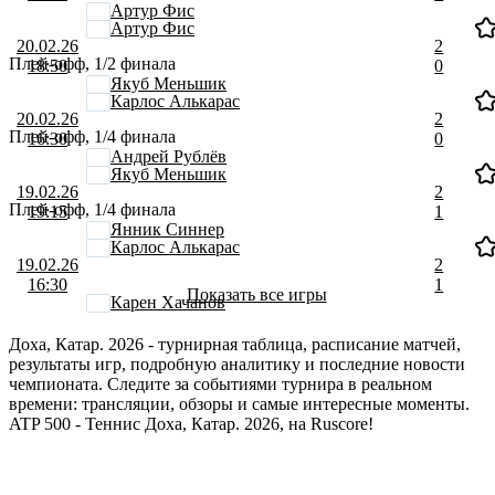
Артур Фис
Артур Фис
20.02.26
2
Плей-офф, 1/2 финала
18:50
0
Якуб Меньшик
Карлос Алькарас
20.02.26
2
Плей-офф, 1/4 финала
16:30
0
Андрей Рублёв
Якуб Меньшик
19.02.26
2
Плей-офф, 1/4 финала
19:15
1
Янник Синнер
Карлос Алькарас
19.02.26
2
16:30
1
Показать все игры
Карен Хачанов
Доха, Катар. 2026 - турнирная таблица, расписание матчей,
результаты игр, подробную аналитику и последние новости
чемпионата. Следите за событиями турнира в реальном
времени: трансляции, обзоры и самые интересные моменты.
ATP 500 - Теннис Доха, Катар. 2026, на Ruscore!