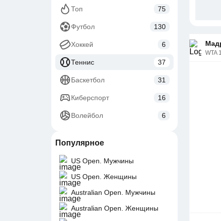
Топ
75
Футбол
130
Мад
Хоккей
6
WTA 
Теннис
37
Баскетбол
31
Киберспорт
16
Волейбол
6
Популярное
US Open. Мужчины
US Open. Женщины
Australian Open. Мужчины
Australian Open. Женщины