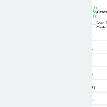
Стат
Сара 
Жасми
0
2
9
6
81
44