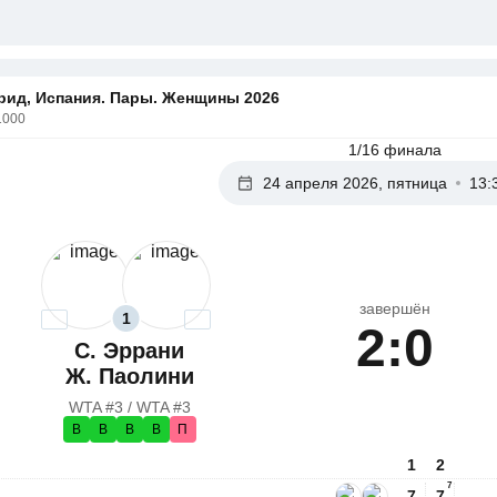
рид, Испания. Пары. Женщины 2026
1000
1/16 финала
24 апреля 2026, пятница
13:
завершён
1
2:0
С. Эррани
Ж. Паолини
WTA #3 / WTA #3
В
В
В
В
П
1
2
7
7
7