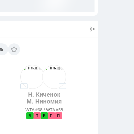
35
Н. Киченок
М. Ниномия
WTA #68 / WTA #58
В
П
В
П
П