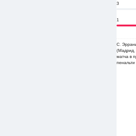
3
1
С. Эррани
(Мадрид,
матча в 
пенальти 