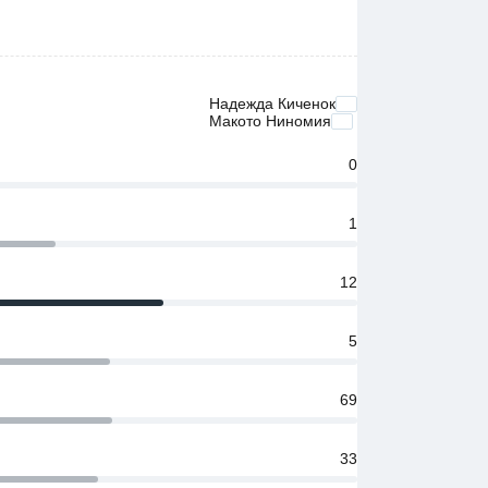
Надежда Киченок
Макото Ниномия
0
1
12
5
69
33