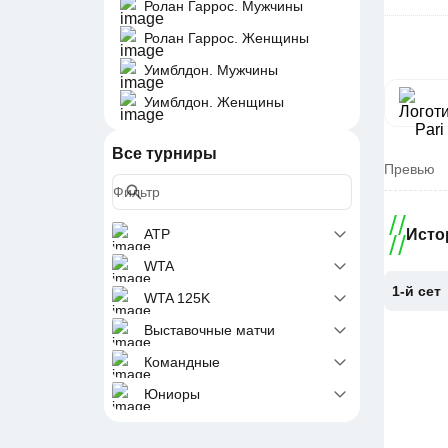
Ролан Гаррос. Мужчины
Ролан Гаррос. Женщины
Уимблдон. Мужчины
Уимблдон. Женщины
Все турниры
Превью
ATP
Исто
WTA
1-й сет
WTA 125K
Выставочные матчи
Командные
Юниоры