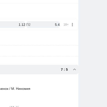
1.12
П2
5.4
18+
7 : 5
ченок / М. Ниномия