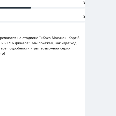
3
0
тречаются на стадионе "«Каха Махика». Корт 5
26 1/16 финала". Мы покажем, как идёт ход
, все подробности игры, возможная серия
re!