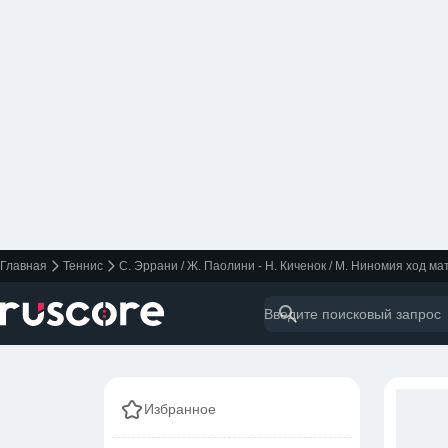
Главная
Теннис
С. Эррани / Ж. Паолини - Н. Киченок / М. Ниномия ход ма
Избранное