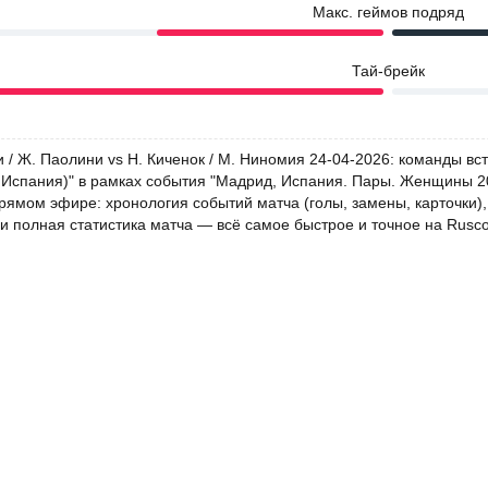
Макс. геймов подряд
Тай-брейк
 / Ж. Паолини vs Н. Киченок / М. Ниномия 24-04-2026: команды вс
 Испания)" в рамках события "Мадрид, Испания. Пары. Женщины 20
прямом эфире: хронология событий матча (голы, замены, карточки)
и полная статистика матча — всё самое быстрое и точное на Rusco