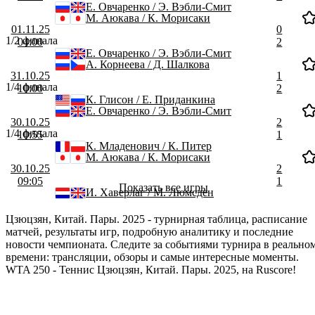
Е. Овчаренко / Э. Вэбли-Смит
М. Аюкава / К. Морисаки
01.11.25
0
1/2 финала
04:00
2
Е. Овчаренко / Э. Вэбли-Смит
А. Корнеева / Д. Шалкова
31.10.25
1
1/4 финала
10:00
2
К. Глисон / Е. Приданкина
Е. Овчаренко / Э. Вэбли-Смит
30.10.25
2
1/4 финала
10:55
1
К. Младенович / К. Питер
М. Аюкава / К. Морисаки
30.10.25
2
09:05
1
Показать все игры
И. Хаверлаг / М. Люмсден
Цзюцзян, Китай. Пары. 2025 - турнирная таблица, расписание
матчей, результаты игр, подробную аналитику и последние
новости чемпионата. Следите за событиями турнира в реально
времени: трансляции, обзоры и самые интересные моменты.
WTA 250 - Теннис Цзюцзян, Китай. Пары. 2025, на Ruscore!