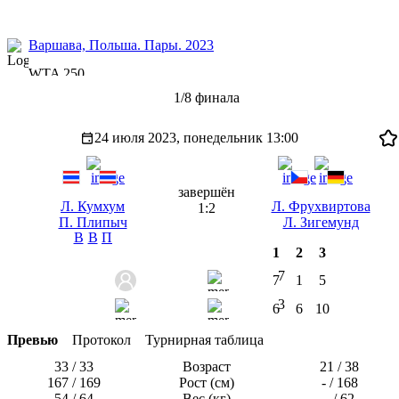
Варшава, Польша. Пары. 2023
WTA 250
1/8 финала
24 июля 2023, понедельник
13:00
завершён
Л. Кумхум
Л. Фрухвиртова
1:2
П. Плипыч
Л. Зигемунд
В
В
П
1
2
3
7
7
1
5
3
6
6
10
Превью
Протокол
Турнирная таблица
33 / 33
Возраст
21 / 38
167 / 169
Рост (см)
- / 168
54 / 64
Вес (кг)
- / 62