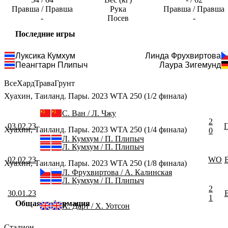
Правша / Правша
Рука
Правша / Правша
-
Посев
-
Последние игры
Луксика Кумхум
Линда Фрухвиртова
Пеангтарн Плипыч
Лаура Зигемунд
Все
Хард
Трава
Грунт
Хуахин, Таиланд. Пары. 2023 WTA 250 (1/2 финала)
С. Ван / Л. Чжу
2
03.02.23
Хуахин, Таиланд. Пары. 2023 WTA 250 (1/4 финала)
0
Л. Кумхум / П. Плипыч
Л. Кумхум / П. Плипыч
02.02.23
WO
Хуахин, Таиланд. Пары. 2023 WTA 250 (1/8 финала)
Л. Фрухвиртова / А. Калинская
Л. Кумхум / П. Плипыч
2
30.01.23
1
Общая информация
Х. Дарт / Х. Уотсон
Стадион