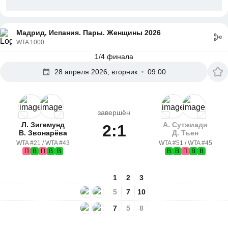
Мадрид, Испания. Пары. Женщины 2026
WTA 1000
1/4 финала
28 апреля 2026, вторник
09:00
завершён
Л. Зигемунд
А. Сутжиади
2:1
В. Звонарёва
Д. Тьен
WTA #21 / WTA #43
WTA #51 / WTA #45
П
В
П
В
В
В
В
П
В
В
1
2
3
5
7
10
7
5
8