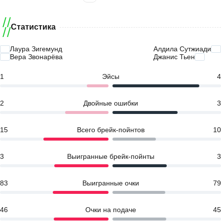
Статистика
Лаура Зигемунд
Алдила Сутжиади
Вера Звонарёва
Джанис Тьен
1
Эйсы
4
2
Двойные ошибки
3
15
Всего брейк-пойнтов
10
3
Выигранные брейк-пойнты
3
83
Выигранные очки
79
46
Очки на подаче
45