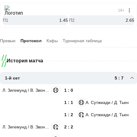
18+
П1
1.45
П2
2.65
Превью
Протокол
Кэфы
Турнирная таблица
История матча
1-й сет
5 : 7
Л. Зигемунд / В. Звонарёва
1 : 0
1 : 1
А. Сутжиади / Д. Тьен
1 : 2
А. Сутжиади / Д. Тьен
Л. Зигемунд / В. Звонарёва
2 : 2