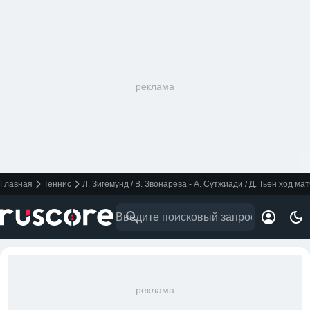
реклама
Главная
Теннис
Л. Зигемунд / В. Звонарёва - А. Сутжиади / Д. Тьен ход ма
реклама