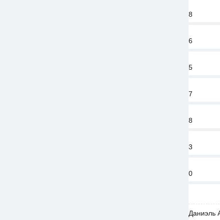
8
6
5
7
8
3
0
Даниэль 