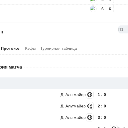
6
6
П1
Протокол
Кэфы
Турнирная таблица
рия матча
Д. Альтмайер
1 : 0
Д. Альтмайер
2 : 0
Д. Альтмайер
3 : 0