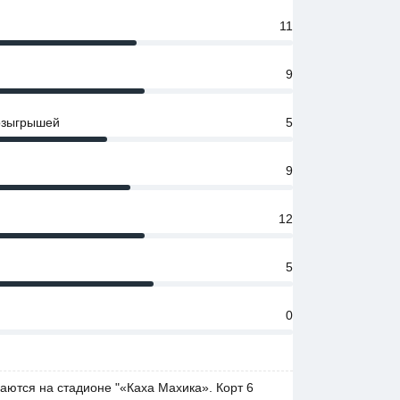
11
9
розыгрышей
5
9
12
5
0
аются на стадионе "«Каха Махика». Корт 6