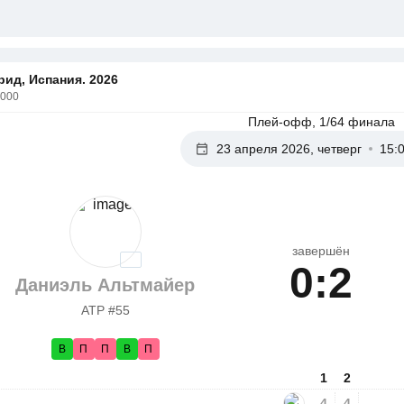
ид, Испания. 2026
1000
Плей-офф, 1/64 финала
23 апреля 2026, четверг
15:
завершён
0:2
Даниэль Альтмайер
ATP #55
В
П
П
В
П
1
2
4
4