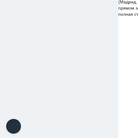
(Мадрид,
прямом э
полная ст