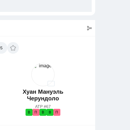
05
Хуан Мануэль
Черундоло
ATP #67
В
П
В
В
П