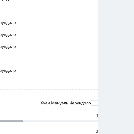
ерундоло
ерундоло
ерундоло
ерундоло
Хуан Мануэль Черундоло
4
0