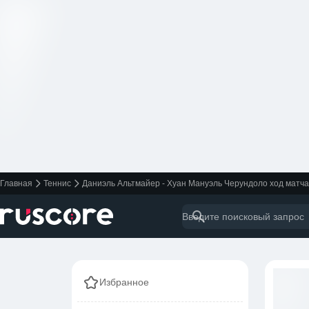
Главная
Теннис
Даниэль Альтмайер - Хуан Мануэль Черундоло ход матча
Избранное