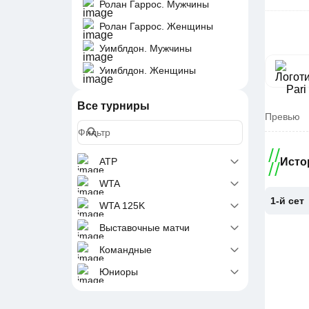
Ролан Гаррос. Мужчины
Ролан Гаррос. Женщины
Уимблдон. Мужчины
Уимблдон. Женщины
Все турниры
Превью
ATP
Исто
WTA
1-й сет
WTA 125K
Выставочные матчи
Командные
Юниоры