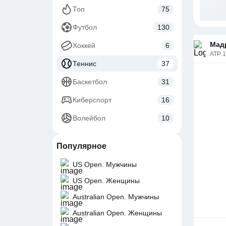
Топ
75
Футбол
130
Мадр
Хоккей
6
ATP 
Теннис
37
Баскетбол
31
Киберспорт
16
Волейбол
10
Популярное
US Open. Мужчины
US Open. Женщины
Australian Open. Мужчины
Australian Open. Женщины