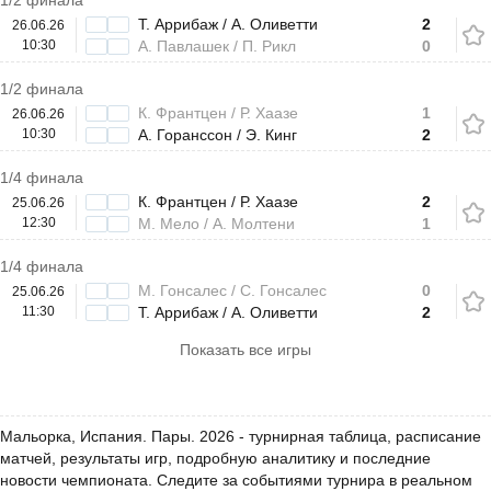
1/2 финала
Т. Аррибаж / А. Оливетти
2
26.06.26
10:30
А. Павлашек / П. Рикл
0
1/2 финала
К. Франтцен / Р. Хаазе
1
26.06.26
10:30
А. Горанссон / Э. Кинг
2
1/4 финала
К. Франтцен / Р. Хаазе
2
25.06.26
12:30
М. Мело / А. Молтени
1
1/4 финала
М. Гонсалес / С. Гонсалес
0
25.06.26
11:30
Т. Аррибаж / А. Оливетти
2
Показать все игры
Мальорка, Испания. Пары. 2026 - турнирная таблица, расписание
матчей, результаты игр, подробную аналитику и последние
новости чемпионата. Следите за событиями турнира в реальном