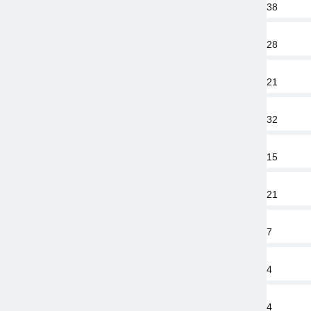
38
28
21
32
15
21
7
4
4