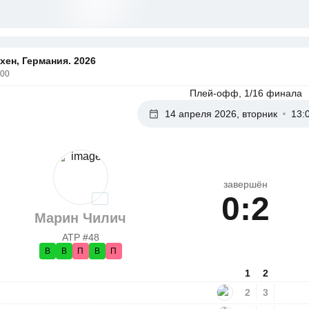
ен, Германия. 2026
500
Плей-офф, 1/16 финала
14 апреля 2026, вторник
13:
завершён
0:2
Марин Чилич
ATP #48
В
В
П
В
П
1
2
2
3