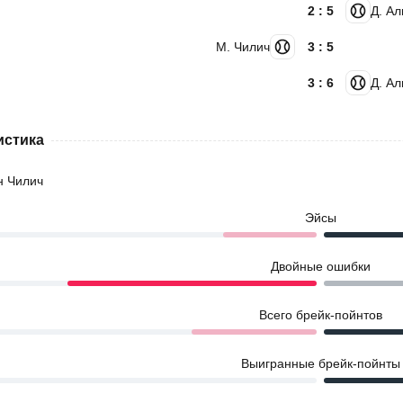
2 : 5
Д. А
М. Чилич
3 : 5
3 : 6
Д. А
истика
 Чилич
Эйсы
Двойные ошибки
Всего брейк-пойнтов
Выигранные брейк-пойнты