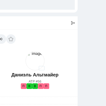
00
Даниэль Альтмайер
ATP #56
П
В
В
П
П