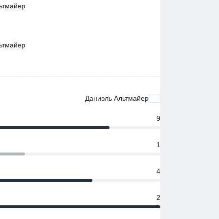
льтмайер
льтмайер
Даниэль Альтмайер
9
1
4
2