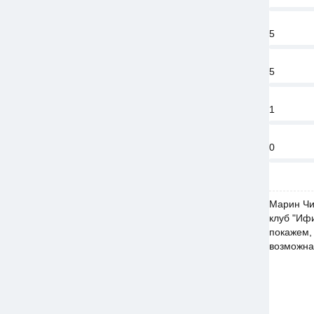
5
5
1
0
Марин Чи
клуб "Иф
покажем, 
возможна