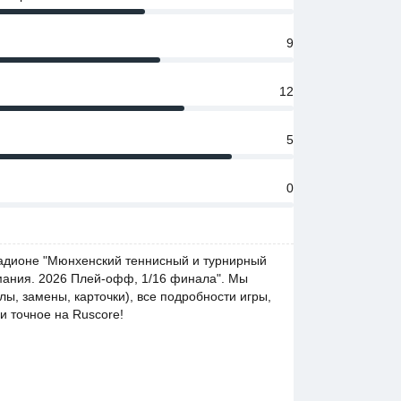
9
12
5
0
тадионе "Мюнхенский теннисный и турнирный
рмания. 2026 Плей-офф, 1/16 финала". Мы
лы, замены, карточки), все подробности игры,
и точное на Ruscore!