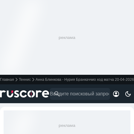
реклама
Главная
Теннис
Анна Блинкова - Нурия Бранкаччио ход матча 20-04-2026
реклама