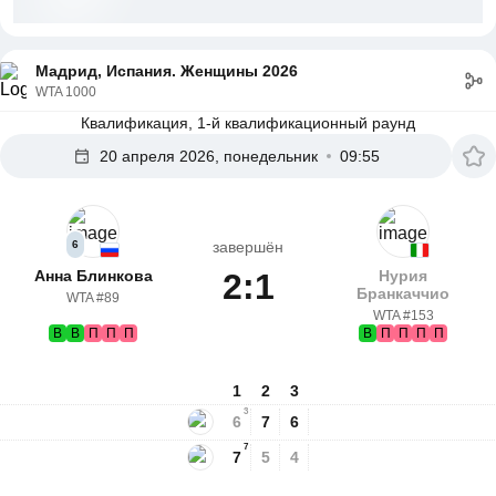
Мадрид, Испания. Женщины 2026
WTA 1000
Квалификация, 1-й квалификационный раунд
20 апреля 2026, понедельник
09:55
6
завершён
Анна Блинкова
2:1
Нурия
Бранкаччио
WTA #89
WTA #153
В
В
П
П
П
В
П
П
П
П
1
2
3
3
6
7
6
7
7
5
4