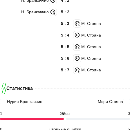
Н. Бранкаччио
4 : 2
Н. Бранкаччио
5 : 2
5 : 3
М. Стояна
5 : 4
М. Стояна
5 : 5
М. Стояна
5 : 6
М. Стояна
5 : 7
М. Стояна
Статистика
Нурия Бранкаччио
Мэри Стояна
1
Эйсы
0
0
Двойные ошибки
5