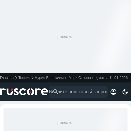
реклама
Главная
Теннис
Нурия Бранкаччио - Мэри Стояна ход матча 11-01-2026
реклама