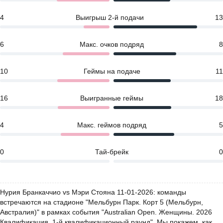
4
Выигрыш 2-й подачи
13
6
Макс. очков подряд
8
10
Геймы на подаче
11
16
Выигранные геймы
18
4
Макс. геймов подряд
5
0
Тай-брейк
0
Нурия Бранкаччио vs Мэри Стояна 11-01-2026: команды
встречаются на стадионе "Мельбурн Парк. Корт 5 (Мельбурн,
Австралия)" в рамках события "Australian Open. Женщины. 2026
Квалификация, 1-й квалификационный раунд". Мы покажем, как