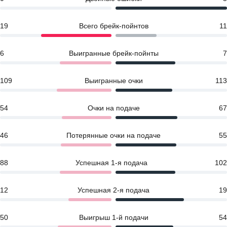
19
Всего брейк-пойнтов
11
6
Выигранные брейк-пойнты
7
109
Выигранные очки
113
54
Очки на подаче
67
46
Потерянные очки на подаче
55
88
Успешная 1-я подача
102
12
Успешная 2-я подача
19
50
Выигрыш 1-й подачи
54