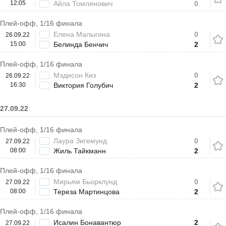
12:05
Айла Томлянович
0
Плей-офф, 1/16 финала
Елена Малыгина
0
26.09.22
15:00
Белинда Бенчич
2
Плей-офф, 1/16 финала
Мэдисон Киз
0
26.09.22
16:30
Виктория Голубич
2
27.09.22
Плей-офф, 1/16 финала
Лаура Зигемунд
0
27.09.22
08:00
Жиль Тайкманн
2
Плей-офф, 1/16 финала
Мирьям Бьорклунд
0
27.09.22
08:00
Тереза Мартинцова
2
Плей-офф, 1/16 финала
Исалин Бонавантюр
2
27.09.22