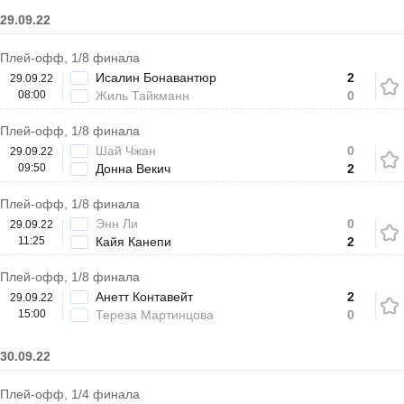
29.09.22
Плей-офф, 1/8 финала
Исалин Бонавантюр
2
29.09.22
08:00
Жиль Тайкманн
0
Плей-офф, 1/8 финала
Шай Чжан
0
29.09.22
09:50
Донна Векич
2
Плей-офф, 1/8 финала
Энн Ли
0
29.09.22
11:25
Кайя Канепи
2
Плей-офф, 1/8 финала
Анетт Контавейт
2
29.09.22
15:00
Тереза Мартинцова
0
30.09.22
Плей-офф, 1/4 финала