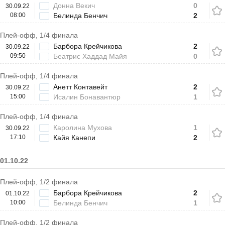
Донна Векич
0
30.09.22
08:00
Белинда Бенчич
2
Плей-офф, 1/4 финала
Барбора Крейчикова
2
30.09.22
09:50
Беатрис Хаддад Майя
0
Плей-офф, 1/4 финала
Анетт Контавейт
2
30.09.22
15:00
Исалин Бонавантюр
1
Плей-офф, 1/4 финала
Каролина Мухова
1
30.09.22
17:10
Кайя Канепи
2
01.10.22
Плей-офф, 1/2 финала
Барбора Крейчикова
2
01.10.22
10:00
Белинда Бенчич
1
Плей-офф, 1/2 финала