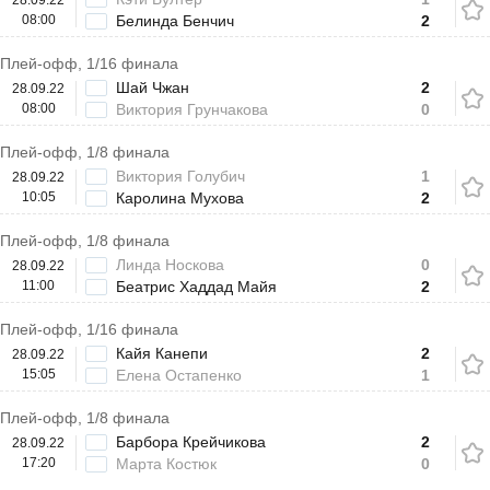
28.09.22
08:00
Белинда Бенчич
2
Плей-офф, 1/16 финала
Шай Чжан
2
28.09.22
08:00
Виктория Грунчакова
0
Плей-офф, 1/8 финала
Виктория Голубич
1
28.09.22
10:05
Каролина Мухова
2
Плей-офф, 1/8 финала
Линда Носкова
0
28.09.22
11:00
Беатрис Хаддад Майя
2
Плей-офф, 1/16 финала
Кайя Канепи
2
28.09.22
15:05
Елена Остапенко
1
Плей-офф, 1/8 финала
Барбора Крейчикова
2
28.09.22
17:20
Марта Костюк
0