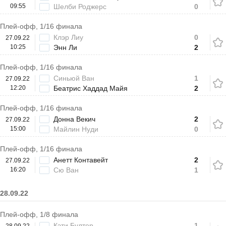
09:55
Шелби Роджерс
0
Плей-офф, 1/16 финала
Клэр Лиу
0
27.09.22
10:25
Энн Ли
2
Плей-офф, 1/16 финала
Синьюй Ван
1
27.09.22
12:20
Беатрис Хаддад Майя
2
Плей-офф, 1/16 финала
Донна Векич
2
27.09.22
15:00
Майлин Нуди
0
Плей-офф, 1/16 финала
Анетт Контавейт
2
27.09.22
16:20
Сю Ван
1
28.09.22
Плей-офф, 1/8 финала
Кэти Бултер
1