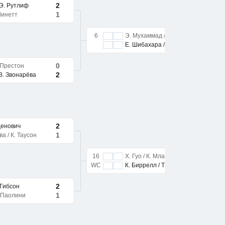
2
 Э. Рутлиф
1
Линетт
6
Э. Мухаммад / Э. Рутлиф
Е. Шибахара / В. Звонарёва
0
. Престон
2
В. Звонарёва
2
аденович
1
а / К. Таусон
16
Х. Гуо / К. Младенович
WC
К. Биррелл / Т. Гибсон
2
 Гибсон
1
. Паолини