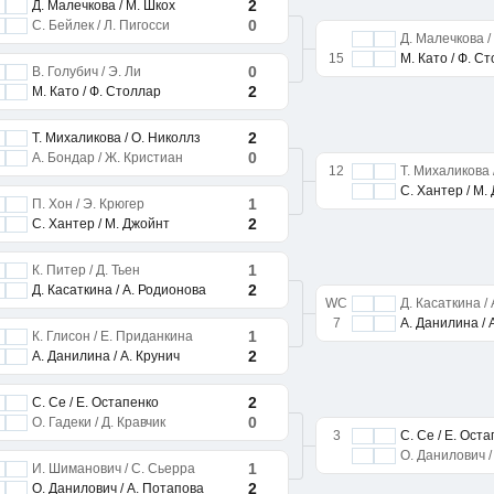
2
Д. Малечкова / М. Шкох
0
С. Бейлек / Л. Пигосси
Д. Малечкова /
15
М. Като / Ф. С
0
В. Голубич / Э. Ли
2
М. Като / Ф. Столлар
2
Т. Михаликова / О. Николлз
0
А. Бондар / Ж. Кристиан
12
Т. Михаликова 
С. Хантер / М.
1
П. Хон / Э. Крюгер
2
С. Хантер / М. Джойнт
1
К. Питер / Д. Тьен
2
Д. Касаткина / А. Родионова
WC
Д. Касаткина /
7
А. Данилина / 
1
К. Глисон / Е. Приданкина
2
А. Данилина / А. Крунич
2
С. Се / Е. Остапенко
0
О. Гадеки / Д. Кравчик
3
С. Се / Е. Ост
О. Данилович /
1
И. Шиманович / С. Сьерра
2
О. Данилович / А. Потапова