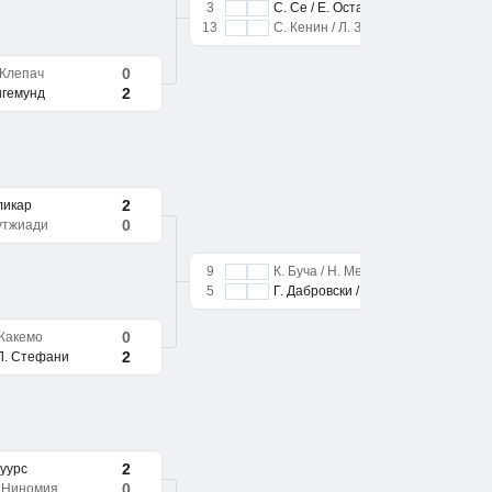
3
С. Се / Е. Остапенко
13
С. Кенин / Л. Зигемунд
0
. Клепач
2
Зигемунд
2
еликар
0
Сутжиади
9
К. Буча / Н. Меликар
5
Г. Дабровски / Л. Стефани
0
 Жакемо
2
 Л. Стефани
2
Шуурс
0
. Ниномия