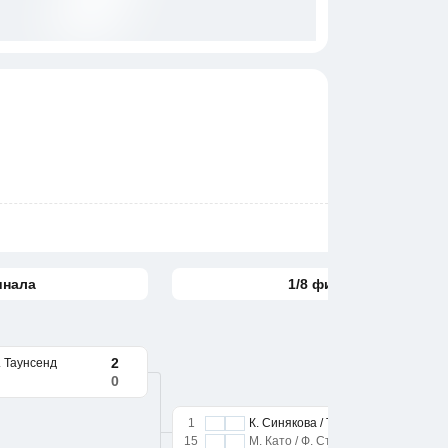
инала
1/8 финала
2
Т. Таунсенд
0
1
К. Синякова / Т. Таунсенд
15
М. Като / Ф. Столлар