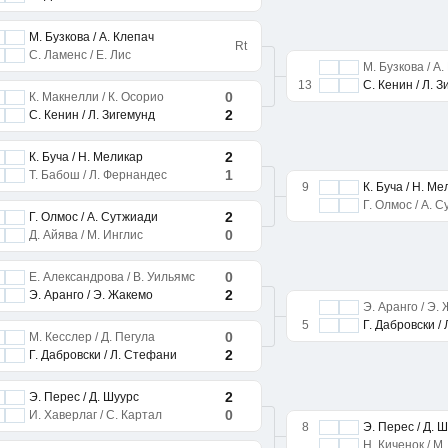
М. Бузкова / А. Клепач
Rt
С. Ламенс / Е. Лис
М. Бузкова / А
13
С. Кенин / Л. 
0
К. Макнелли / К. Осорио
2
С. Кенин / Л. Зигемунд
2
К. Буча / Н. Меликар
1
Т. Бабош / Л. Фернандес
9
К. Буча / Н. М
Г. Олмос / А. 
2
Г. Олмос / А. Сутжиади
0
Д. Айява / М. Инглис
0
Е. Александрова / В. Уильямс
2
Э. Аранго / Э. Жакемо
Э. Аранго / Э.
5
Г. Дабровски /
0
М. Кесслер / Д. Пегула
2
Г. Дабровски / Л. Стефани
2
Э. Перес / Д. Шуурс
0
И. Хаверлаг / С. Картал
8
Э. Перес / Д. 
Н. Киченок / М