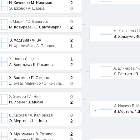
2
Н. Киченок / М. Ниномия
0
Э. Джонс / А. Шарма
0
Т. Мария / С. Вальтерт
2
М. Козырева / С. Сантамария
М. Козырева /
Э. Ходзуми / Ф.
2
Э. Ходзуми / Ф. Ву
1
И. Хромачёва / А. Панова
1
Х. Чань / С. Цзян
2
А. Блинкова / К. Рахимова
А. Блинкова / 
Х. Баптист / П
2
Х. Баптист / П. Стирнс
0
Д. Бузас Манейро / Э. Коччиаретто
0
У. Эйкери / И. Нил
2
И. Йович / В. Мбоко
И. Йович / В. 
4
Э. Мертенс / Ш
0
С. Кырстя / А. Калинская
2
Э. Мертенс / Ш. Чжан
2
Э. Мухаммад / Э. Рутлиф
0
Л. Носкова / Р. Шрамкова