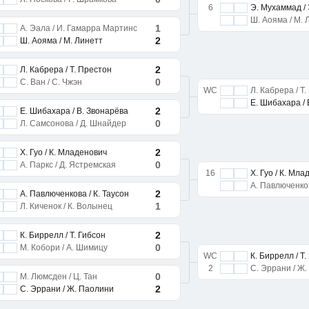
6
Э. Мухаммад /
Ш. Аояма / М. 
1
А. Эала / И. Гамарра Мартинс
2
Ш. Аояма / М. Линетт
2
Л. Кабрера / Т. Престон
0
С. Ван / С. Чжэн
WC
Л. Кабрера / Т
Е. Шибахара / 
2
Е. Шибахара / В. Звонарёва
0
Л. Самсонова / Д. Шнайдер
2
Х. Гуо / К. Младенович
0
А. Паркс / Д. Ястремская
16
Х. Гуо / К. Мл
А. Павлюченков
2
А. Павлюченкова / К. Таусон
1
Л. Киченок / К. Волынец
2
К. Биррелл / Т. Гибсон
0
М. Кобори / А. Шимицу
WC
К. Биррелл / Т.
2
С. Эррани / Ж
0
М. Люмсден / Ц. Тан
2
С. Эррани / Ж. Паолини