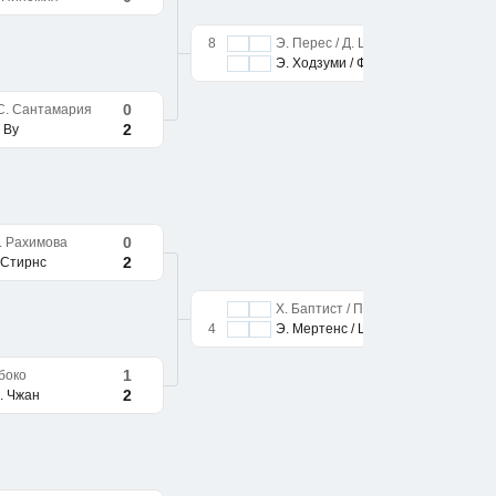
8
Э. Перес / Д. Шуурс
Э. Ходзуми / Ф. Ву
0
 С. Сантамария
2
 Ву
0
К. Рахимова
2
. Стирнс
Х. Баптист / П. Стирнс
4
Э. Мертенс / Ш. Чжан
1
Мбоко
2
. Чжан