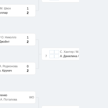
1
 М. Шкох
2
толлар
1
/ О. Николлз
2
 Джойнт
С. Хантер / М. Джойнт
7
А. Данилина / А. Крунич
0
 А. Родионова
2
А. Крунич
апенко
WO
 А. Потапова