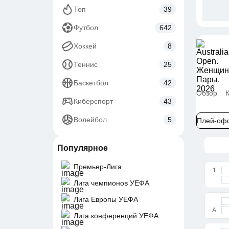
Топ
39
Футбол
642
Хоккей
8
Теннис
25
Баскетбол
42
Обзор
Киберспорт
43
Волейбол
5
Плей-оф
Популярное
Премьер-Лига
1
Лига чемпионов УЕФА
Лига Европы УЕФА
A
Лига конференций УЕФА