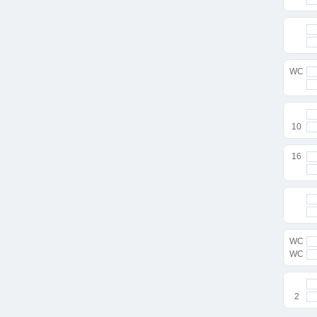
WC
10
16
WC
WC
2