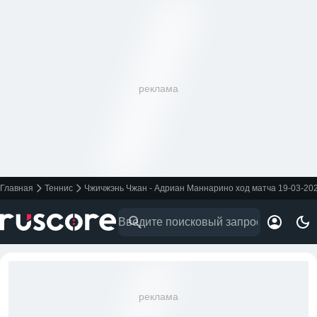
реклама
Главная
Теннис
Чжичжэнь Чжан - Адриан Маннарино ход матча 19-03-20
реклама