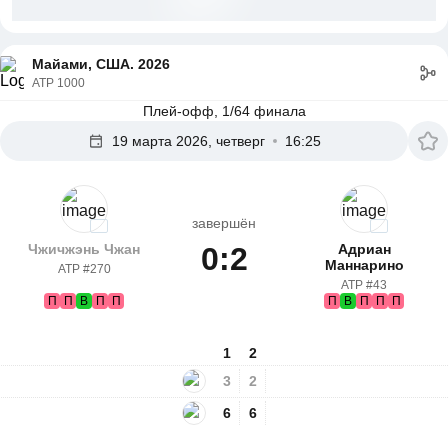
Майами, США. 2026
ATP 1000
Плей-офф, 1/64 финала
19 марта 2026, четверг
16:25
завершён
Чжичжэнь Чжан
0:2
Адриан
Маннарино
ATP #270
ATP #43
П
П
В
П
П
П
В
П
П
П
1
2
3
2
6
6