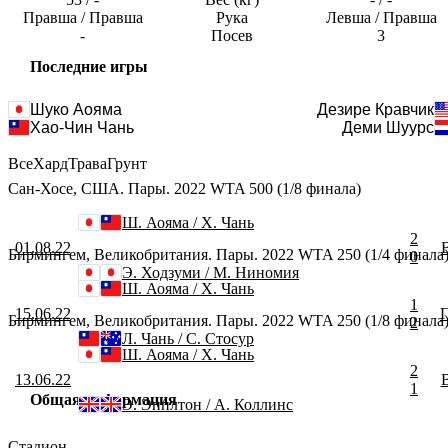
Правша / Правша
Рука
Левша / Правша
-
Посев
3
Последние игры
Шуко Аояма
Дезире Кравчик
Хао-Чин Чань
Деми Шуурс
Все
Хард
Трава
Грунт
Сан-Хосе, США. Пары. 2022 WTA 500 (1/8 финала)
Ш. Аояма / Х. Чань
2
01.08.22
Бирмингем, Великобритания. Пары. 2022 WTA 250 (1/4 финала
0
Э. Ходзуми / М. Ниномия
Ш. Аояма / Х. Чань
1
15.06.22
Бирмингем, Великобритания. Пары. 2022 WTA 250 (1/8 финала
2
Л. Чань / С. Стосур
Ш. Аояма / Х. Чань
2
13.06.22
1
Общая информация
Э. Эпплтон / А. Коллинс
Стадион