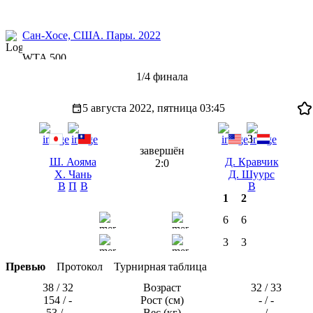
Сан-Хосе, США. Пары. 2022
WTA 500
1/4 финала
5 августа 2022, пятница
03:45
3
завершён
Ш. Аояма
Д. Кравчик
2:0
Х. Чань
Д. Шуурс
В
П
В
В
1
2
6
6
3
3
Превью
Протокол
Турнирная таблица
38 / 32
Возраст
32 / 33
154 / -
Рост (см)
- / -
53 / -
Вес (кг)
- / -