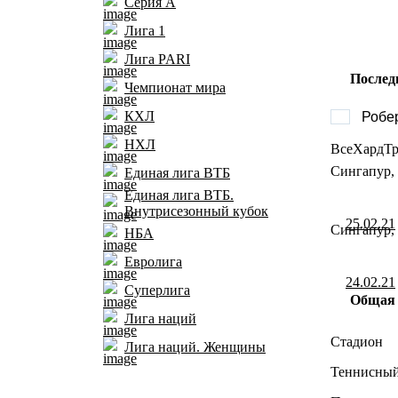
Серия А
Лига 1
Лига PARI
Послед
Чемпионат мира
КХЛ
Робе
НХЛ
Все
Хард
Тр
Сингапур, 
Единая лига ВТБ
Единая лига ВТБ.
Внутрисезонный кубок
25.02.21
Сингапур, 
НБА
Евролига
24.02.21
Суперлига
Общая
Лига наций
Стадион
Лига наций. Женщины
Теннисный