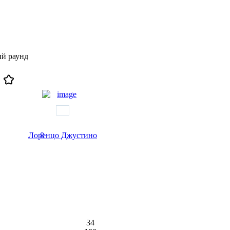
й раунд
Лоренцо Джустино
8
34