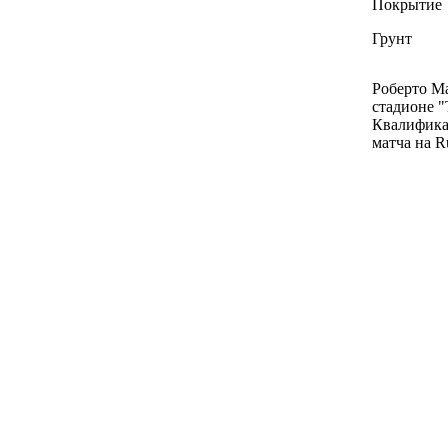
Покрытие
Грунт
Роберто Ма
стадионе "
Квалифика
матча на R