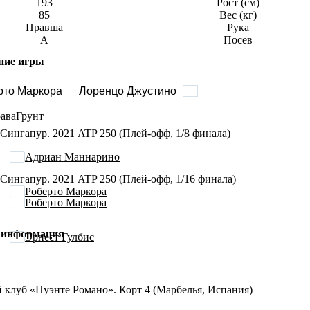
193
Рост (см)
85
Вес (кг)
Правша
Рука
A
Посев
ние игры
рто Маркора
Лоренцо Джустино
ава
Грунт
Сингапур. 2021 ATP 250 (Плей-офф, 1/8 финала)
Адриан Маннарино
Сингапур. 2021 ATP 250 (Плей-офф, 1/16 финала)
Роберто Маркора
Роберто Маркора
 информация
Эрнест Гулбис
 клуб «Пуэнте Романо». Корт 4 (Марбелья, Испания)