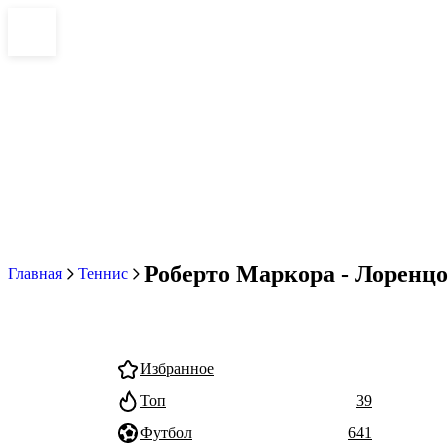
Роберто Маркора - Лоренцо 
Главная
Теннис
Избранное
Топ
39
Футбол
641