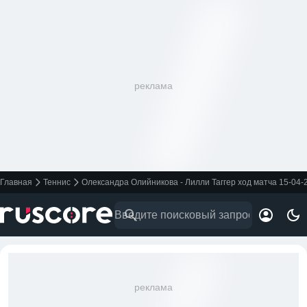
реклама
Главная
Теннис
Олександра Олийникова - Лилли Таггер ход матча 15-04-
реклама