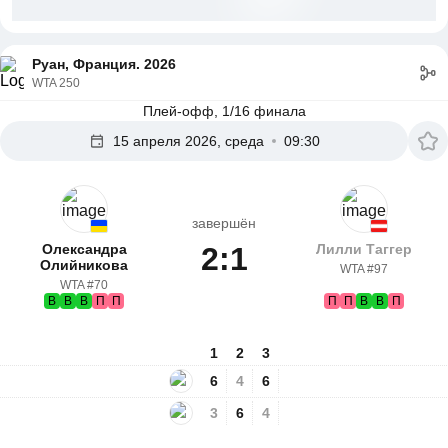
Руан, Франция. 2026
WTA 250
Плей-офф, 1/16 финала
15 апреля 2026, среда
09:30
завершён
Олександра
2:1
Лилли Таггер
Олийникова
WTA #97
WTA #70
В
В
В
П
П
П
П
В
В
П
1
2
3
6
4
6
3
6
4