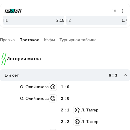
18+
П1
2.15
П2
1.7
Превью
Протокол
Кэфы
Турнирная таблица
История матча
1-й сет
6 : 3
О. Олийникова
1 : 0
О. Олийникова
2 : 0
2 : 1
Л. Таггер
2 : 2
Л. Таггер