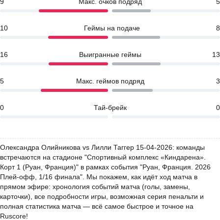
9
Макс. очков подряд
5
10
Геймы на подаче
8
16
Выигранные геймы
13
5
Макс. геймов подряд
3
0
Тай-брейк
0
Олександра Олийникова vs Лилли Таггер 15-04-2026: команды
встречаются на стадионе "Спортивный комплекс «Киндарена».
Корт 1 (Руан, Франция)" в рамках события "Руан, Франция. 2026
Плей-офф, 1/16 финала". Мы покажем, как идёт ход матча в
прямом эфире: хронология событий матча (голы, замены,
карточки), все подробности игры, возможная серия пенальти и
полная статистика матча — всё самое быстрое и точное на
Ruscore!