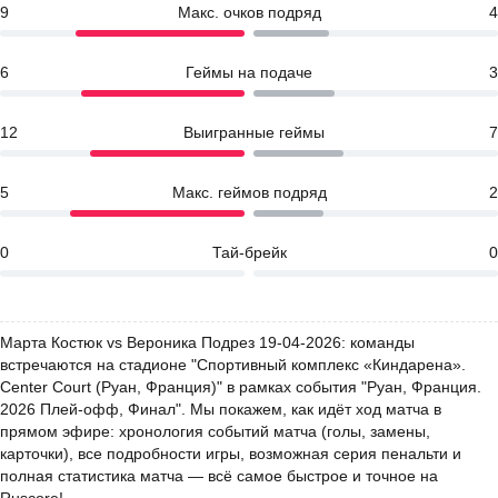
9
Макс. очков подряд
4
6
Геймы на подаче
3
12
Выигранные геймы
7
5
Макс. геймов подряд
2
0
Тай-брейк
0
Марта Костюк vs Вероника Подрез 19-04-2026: команды
встречаются на стадионе "Спортивный комплекс «Киндарена».
Center Court (Руан, Франция)" в рамках события "Руан, Франция.
2026 Плей-офф, Финал". Мы покажем, как идёт ход матча в
прямом эфире: хронология событий матча (голы, замены,
карточки), все подробности игры, возможная серия пенальти и
полная статистика матча — всё самое быстрое и точное на