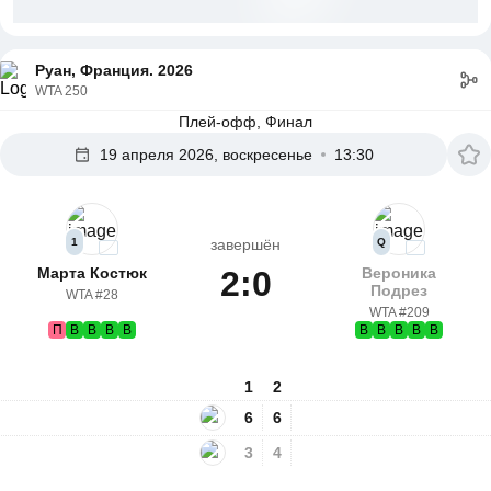
Руан, Франция. 2026
WTA 250
Плей-офф, Финал
19 апреля 2026, воскресенье
13:30
1
завершён
Q
Марта Костюк
2:0
Вероника
Подрез
WTA #28
WTA #209
П
В
В
В
В
В
В
В
В
В
1
2
6
6
3
4