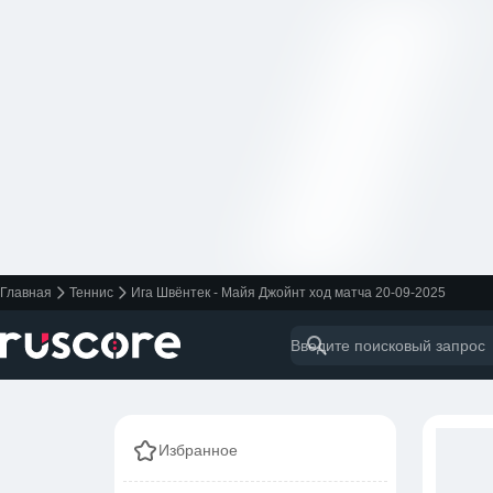
Главная
Теннис
Ига Швёнтек - Майя Джойнт ход матча 20-09-2025
Избранное