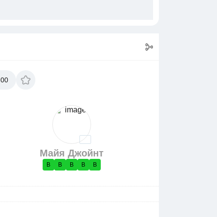
:00
Майя Джойнт
В
В
В
В
В