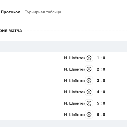
Протокол
Турнирная таблица
рия матча
И. Швёнтек
1 : 0
И. Швёнтек
2 : 0
И. Швёнтек
3 : 0
И. Швёнтек
4 : 0
И. Швёнтек
5 : 0
И. Швёнтек
6 : 0