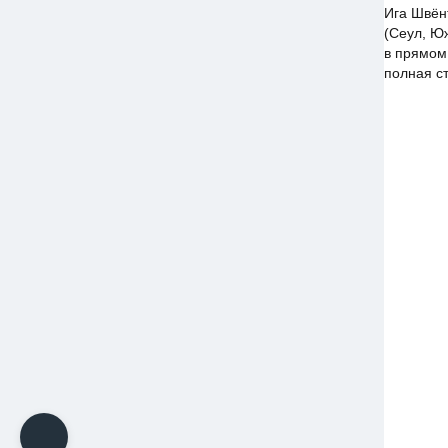
Ига Швён
(Сеул, Ю
в прямом 
полная ст