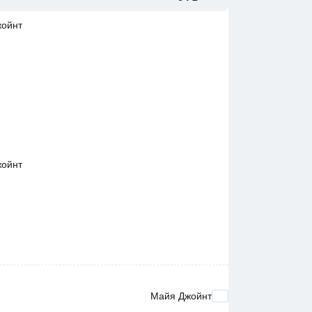
жойнт
жойнт
Майя Джойнт