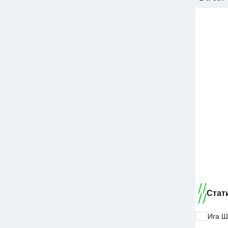
Стат
Ига Ш