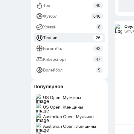
Топ
40
Футбол
646
Сеул
Хоккей
8
WTA 
Теннис
26
Баскетбол
42
Киберспорт
47
Волейбол
5
Популярное
US Open. Мужчины
US Open. Женщины
Australian Open. Мужчины
Australian Open. Женщины