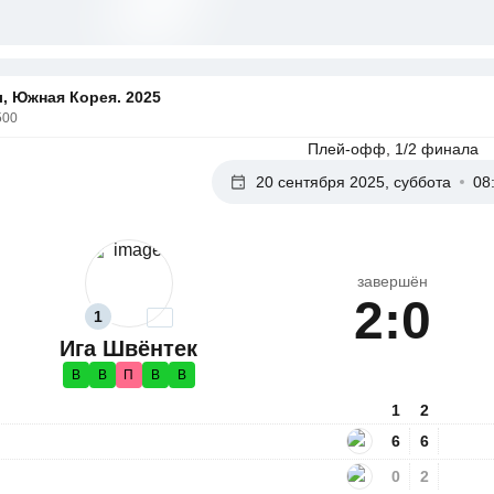
, Южная Корея. 2025
500
Плей-офф, 1/2 финала
20 сентября 2025, суббота
08
завершён
2:0
1
Ига Швёнтек
В
В
П
В
В
1
2
6
6
0
2