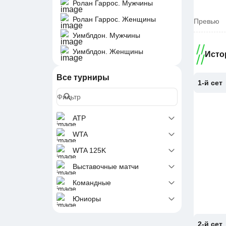
Ролан Гаррос. Мужчины
Ролан Гаррос. Женщины
Превью
Уимблдон. Мужчины
Уимблдон. Женщины
Исто
Все турниры
1-й сет
ATP
WTA
WTA 125K
Выставочные матчи
Командные
Юниоры
2-й сет