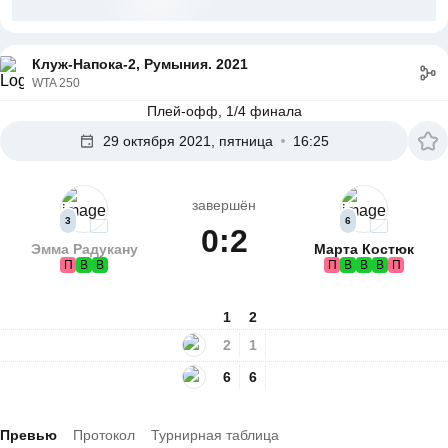
Клуж-Напока-2, Румыния. 2021
WTA 250
Плей-офф, 1/4 финала
29 октября 2021, пятница
16:25
завершён
3
6
0:2
Эмма Радукану
Марта Костюк
П
В
В
П
В
В
В
П
1
2
2
1
6
6
Превью
Протокол
Турнирная таблица