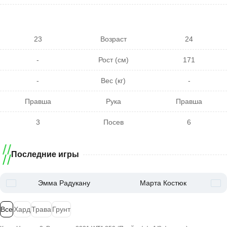
23
Возраст
24
-
Рост (см)
171
-
Вес (кг)
-
Правша
Рука
Правша
3
Посев
6
Последние игры
Эмма Радукану
Марта Костюк
Все
Хард
Трава
Грунт