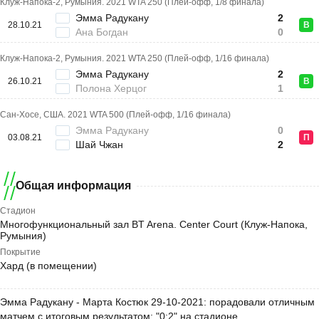
Клуж-Напока-2, Румыния. 2021 WTA 250 (Плей-офф, 1/8 финала)
Эмма Радукану
2
28.10.21
В
Ана Богдан
0
Клуж-Напока-2, Румыния. 2021 WTA 250 (Плей-офф, 1/16 финала)
Эмма Радукану
2
26.10.21
В
Полона Херцог
1
Сан-Хосе, США. 2021 WTA 500 (Плей-офф, 1/16 финала)
Эмма Радукану
0
03.08.21
П
Шай Чжан
2
Общая информация
Стадион
Многофункциональный зал BT Arena. Center Court (Клуж-Напока,
Румыния)
Покрытие
Хард (в помещении)
Эмма Радукану - Марта Костюк 29-10-2021: порадовали отличным
матчем с итоговым результатом: "0:2" на стадионе