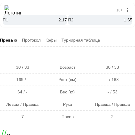
18+
П1
2.17
П2
1.65
Превью
Протокол
Кэфы
Турнирная таблица
30 / 33
Возраст
30 / 33
169 / -
Рост (см)
- / 163
64 / -
Вес (кг)
- / 53
Левша / Правша
Рука
Правша / Правша
7
Посев
2