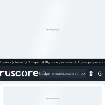
реклама
Главная
Теннис
Э. Перес / Д. Шуурс - А. Данилина / А. Крунич результат/с
реклама