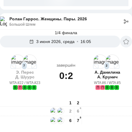
Ролан Гаррос. Женщины. Пары. 2026
Большой Шлем
1/4 финала
3 июня 2026, среда
16:05
завершён
7
2
Э. Перес
А. Данилина
0:2
Д. Шуурс
А. Крунич
WTA #22 / WTA #23
WTA #6 / WTA #5
В
П
В
В
В
П
П
В
В
В
1
2
6
2
6
8
6
7