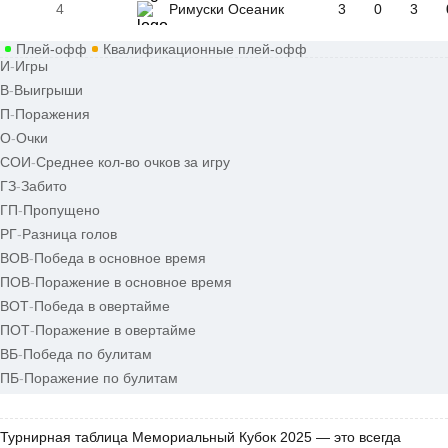
4
Римуски Осеаник
3
0
3
Плей-офф
Квалификационные плей-офф
И
-
Игры
В
-
Выигрыши
П
-
Поражения
О
-
Очки
СОИ
-
Среднее кол-во очков за игру
ГЗ
-
Забито
ГП
-
Пропущено
РГ
-
Разница голов
ВОВ
-
Победа в основное время
ПОВ
-
Поражение в основное время
ВОТ
-
Победа в овертайме
ПОТ
-
Поражение в овертайме
ВБ
-
Победа по булитам
ПБ
-
Поражение по булитам
Турнирная таблица Мемориальный Кубок 2025 — это всегда