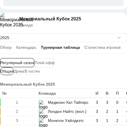
Мемориальный Кубок 2025
Канада
Обзор
Календарь
Турнирная таблица
Статистика игроков
Регулярный сезон
Плей-офф
Общая
Дома
В гостях
Мемориальный Кубок 2025
№
Команда
И
В
П
1
Медисин-Хат Тайгерс
3
3
0
2
Лондон Найтс (мол.)
3
2
1
3
Монктон Уайлдкэтс
3
1
2