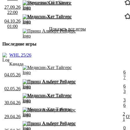
Эдмонтон Ойл Кингз
Медисин-Хат Тайгерс
27.09.26
22:00
Медисин-Хат Тайгерс
Медисин-Хат Тайгерс
04.10.26
01:00
Показать все игры
Принц Альберт Рейдерс
Последние игры
WHL 25/26
Канада
Медисин-Хат Тайгерс
6
04.05.26
7
Принц Альберт Рейдерс
Принц Альберт Рейдерс
6
02.05.26
3
Медисин-Хат Тайгерс
Медисин-Хат Тайгерс
3
30.04.26
6
Медисин-Хат Тайгерс
Принц Альберт Рейдерс
2
29.04.26
О
1
Принц Альберт Рейдерс
Принц Альберт Рейдерс
0