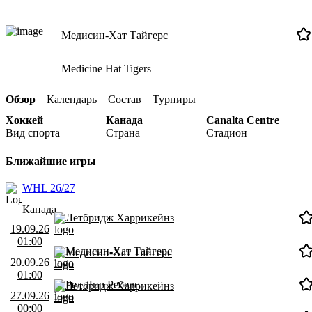
Медисин-Хат Тайгерс
Medicine Hat Tigers
Обзор
Календарь
Состав
Турниры
Хоккей
Канада
Canalta Centre
Вид спорта
Страна
Стадион
Ближайшие игры
WHL 26/27
Канада
Летбридж Харрикейнз
19.09.26
01:00
Медисин-Хат Тайгерс
Медисин-Хат Тайгерс
20.09.26
01:00
Ред Дир Ребелс
Летбридж Харрикейнз
27.09.26
00:00