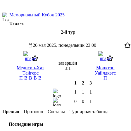
Мемориальный Кубок 2025
Канада
2-й тур
26 мая 2025, понедельник
23:00
завершён
Медисин-Хат
Монктон
3:1
Тайгерс
Уайлдкэтс
П
В
В
В
В
П
1
2
3
1
1
1
0
0
1
Превью
Протокол
Составы
Турнирная таблица
Последние игры