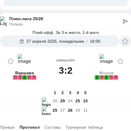
Плюс-лига 25/26
Польша
Плей-офф, За 3-е место, 1-й матч
27 апреля 2026, понедельник
18:00
завершён
3:2
Варшава
Жешув
П
П
В
П
П
В
П
В
П
П
1
2
3
4
5
20
29
24
25
15
25
27
26
19
11
Превью
Протокол
Составы
Турнирная таблица