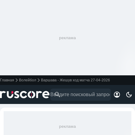
реклама
Главная
Волейбол
Варшава - Жешув ход матча 27-04-2026
реклама