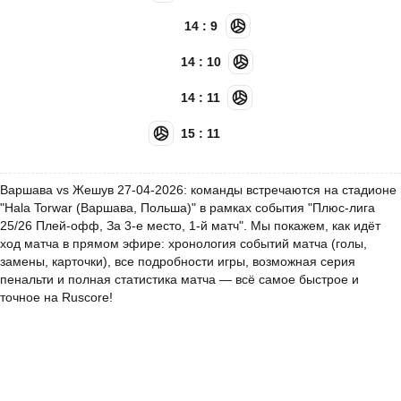
14 : 9
14 : 10
14 : 11
15 : 11
Варшава vs Жешув 27-04-2026: команды встречаются на стадионе
"Hala Torwar (Варшава, Польша)" в рамках события "Плюс-лига
25/26 Плей-офф, За 3-е место, 1-й матч". Мы покажем, как идёт
ход матча в прямом эфире: хронология событий матча (голы,
замены, карточки), все подробности игры, возможная серия
пенальти и полная статистика матча — всё самое быстрое и
точное на Ruscore!