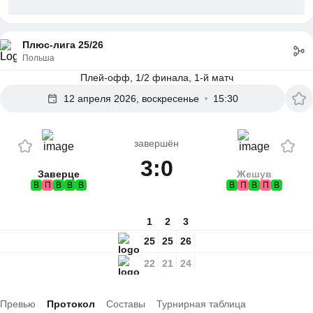
Плюс-лига 25/26
Польша
Плей-офф, 1/2 финала, 1-й матч
12 апреля 2026, воскресенье
15:30
завершён
3:0
Заверце
Жешув
В
П
В
В
В
В
П
В
П
В
1
2
3
25
25
26
22
21
24
Превью
Протокол
Составы
Турнирная таблица