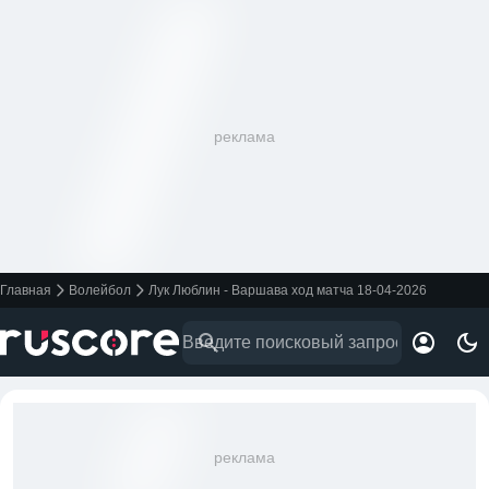
реклама
Главная
Волейбол
Лук Люблин - Варшава ход матча 18-04-2026
реклама