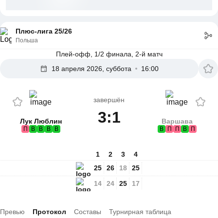
Плюс-лига 25/26
Польша
Плей-офф, 1/2 финала, 2-й матч
18 апреля 2026, суббота
16:00
завершён
3:1
Лук Люблин
Варшава
П
В
В
В
В
В
П
П
В
П
1
2
3
4
25
26
18
25
14
24
25
17
Превью
Протокол
Составы
Турнирная таблица