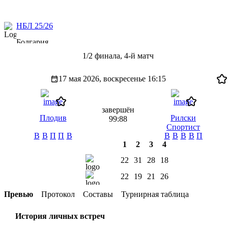
НБЛ 25/26
Болгария
1/2 финала, 4-й матч
17 мая 2026, воскресенье
16:15
завершён
Плодив
Рилски
99:88
Спортист
В
В
П
П
В
В
В
В
В
П
1
2
3
4
22
31
28
18
22
19
21
26
Превью
Протокол
Составы
Турнирная таблица
История личных встреч