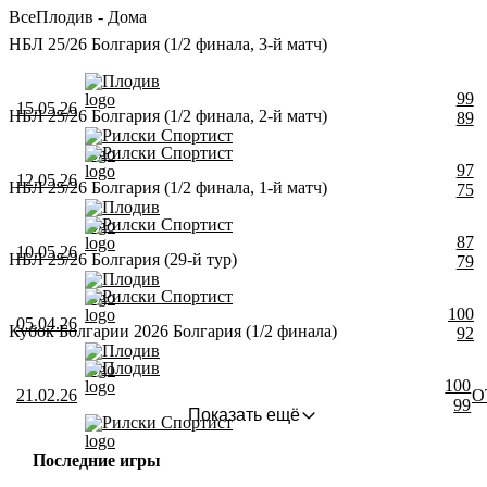
Все
Плодив - Дома
НБЛ 25/26 Болгария (1/2 финала, 3-й матч)
Плодив
99
15.05.26
НБЛ 25/26 Болгария (1/2 финала, 2-й матч)
89
Рилски Спортист
Рилски Спортист
97
12.05.26
НБЛ 25/26 Болгария (1/2 финала, 1-й матч)
75
Плодив
Рилски Спортист
87
10.05.26
НБЛ 25/26 Болгария (29-й тур)
79
Плодив
Рилски Спортист
100
05.04.26
Кубок Болгарии 2026 Болгария (1/2 финала)
92
Плодив
Плодив
100
21.02.26
О
99
Показать ещё
Рилски Спортист
Последние игры