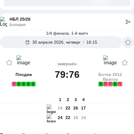
НБЛ 25/26
Болгария
1/4 финала, 1-й матч
30 апреля 2026, четверг
16:15
завершён
79:76
Плодив
Ботев 2012
Вратса
П
В
В
В
В
В
П
П
В
П
1
2
3
4
14
22
26
17
24
22
16
14