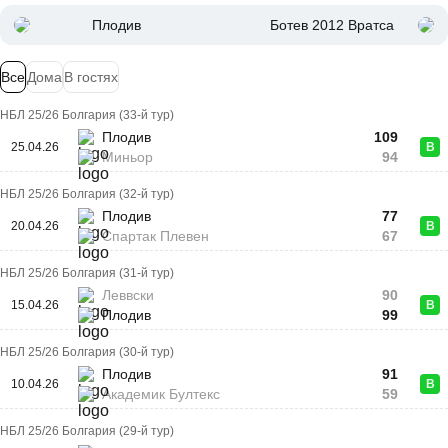
Плодив
Ботев 2012 Вратса
Все
Дома
В гостях
НБЛ 25/26 Болгария (33-й тур)
Плодив
109
25.04.26
В
Миньор
94
НБЛ 25/26 Болгария (32-й тур)
Плодив
77
20.04.26
В
Спартак Плевен
67
НБЛ 25/26 Болгария (31-й тур)
Леввски
90
15.04.26
В
Плодив
99
НБЛ 25/26 Болгария (30-й тур)
Плодив
91
10.04.26
В
Академик Бултекс
59
НБЛ 25/26 Болгария (29-й тур)