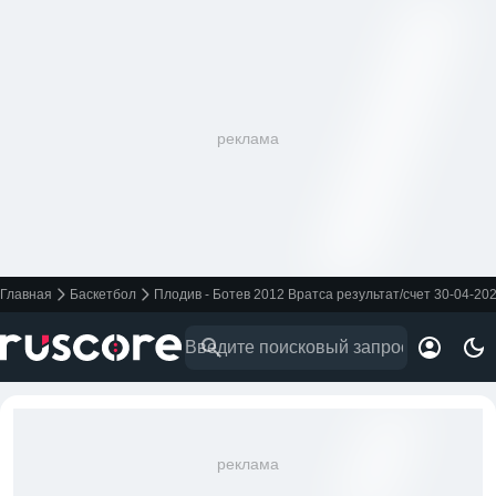
реклама
Главная
Баскетбол
Плодив - Ботев 2012 Вратса результат/счет 30-04-20
реклама