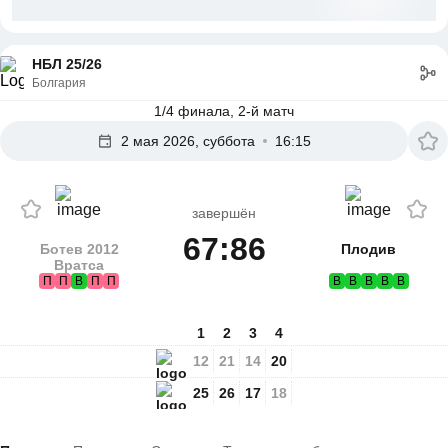
НБЛ 25/26
Болгария
1/4 финала, 2-й матч
2 мая 2026, суббота
16:15
завершён
67:86
Ботев 2012
Плодив
Вратса
П
П
В
П
П
В
В
В
В
В
1
2
3
4
12
21
14
20
25
26
17
18