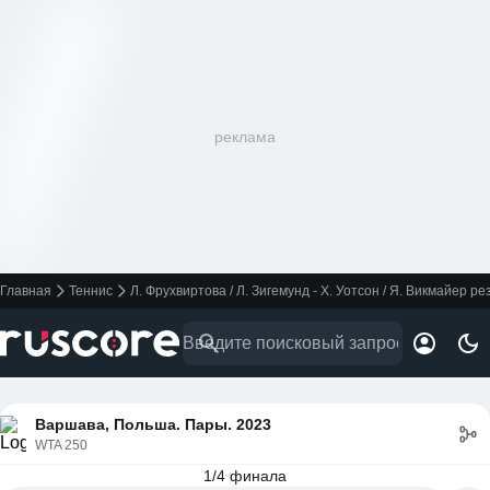
реклама
Главная
Теннис
Л. Фрухвиртова / Л. Зигемунд - Х. Уотсон / Я. Викмайер р
Варшава, Польша. Пары. 2023
WTA 250
1/4 финала