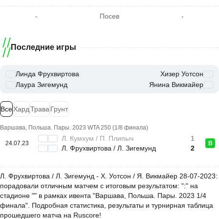
-
Посев
-
Последние игры
Линда Фрухвиртова
Хизер Уотсон
Лаура Зигемунд
Янина Викмайер
Все
Хард
Трава
Грунт
Варшава, Польша. Пары. 2023 WTA 250 (1/8 финала)
Л. Кумхум / П. Плипыч
1
24.07.23
В
Л. Фрухвиртова / Л. Зигемунд
2
Л. Фрухвиртова / Л. Зигемунд - Х. Уотсон / Я. Викмайер 28-07-2023:
порадовали отличным матчем с итоговым результатом: ":" на
стадионе "" в рамках ивента "Варшава, Польша. Пары. 2023 1/4
финала". Подробная статистика, результаты и турнирная таблица
прошедшего матча на Ruscore!