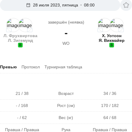
28 июля 2023, пятница
08:00
завершён (неявка)
-
Л. Фрухвиртова
Х. Уотсон
Л. Зигемунд
Я. Викмайер
WO
В
В
Превью
Протокол
Турнирная таблица
21 / 38
Возраст
34 / 36
- / 168
Рост (см)
170 / 182
- / 62
Вес (кг)
64 / 68
Правша / Правша
Рука
Правша / Правша