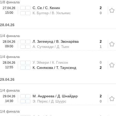
1/8 финала
С. Се / С. Кенин
2
27.04.26
15:00
К. Бултер / В. Уильямс
0
28.04.26
1/4 финала
Л. Зигемунд / В. Звонарёва
2
28.04.26
09:00
А. Сутжиади / Д. Тьен
1
1/4 финала
У. Эйкери / К. Глисон
0
28.04.26
12:55
К. Синякова / Т. Таунсенд
2
29.04.26
1/4 финала
М. Андреева / Д. Шнайдер
2
29.04.26
14:30
Э. Перес / Д. Шуурс
0
1/4 финала