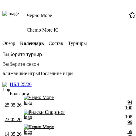
Черно Море
Cherno More IG
Обзор
Календарь
Состав
Турниры
Ближайшие игры
Последние игры
НБЛ 25/26
Болгария
Черно Море
94
25.05.26
100
Рилски Спортист
Рилски Спортист
108
23.05.26
99
Черно Море
Черно Море
59
14.05.26