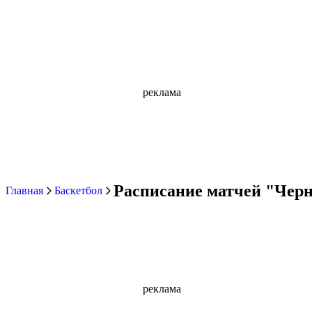
реклама
Расписание матчей "Чер
Главная
Баскетбол
реклама