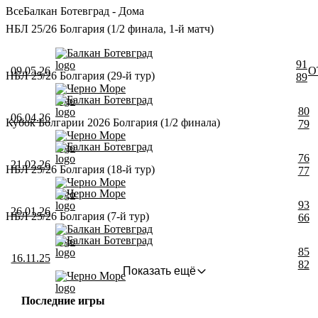
Все
Балкан Ботевград - Дома
НБЛ 25/26 Болгария (1/2 финала, 1-й матч)
Балкан Ботевград
91
09.05.26
О
НБЛ 25/26 Болгария (29-й тур)
89
Черно Море
Балкан Ботевград
80
06.04.26
Кубок Болгарии 2026 Болгария (1/2 финала)
79
Черно Море
Балкан Ботевград
76
21.02.26
НБЛ 25/26 Болгария (18-й тур)
77
Черно Море
Черно Море
93
26.01.26
НБЛ 25/26 Болгария (7-й тур)
66
Балкан Ботевград
Балкан Ботевград
85
16.11.25
82
Показать ещё
Черно Море
Последние игры