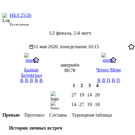
НБЛ 25/26
Болгария
1/2 финала, 2-й матч
11 мая 2026, понедельник
16:15
завершён
Балкан
Черно Море
80:78
Ботевград
В
В
В
В
В
В
В
П
В
П
1
2
3
4
27
19
14
20
14
27
19
18
Превью
Протокол
Составы
Турнирная таблица
История личных встреч