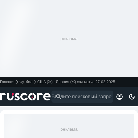
реклама
Главная
Футбол
США (Ж) - Япония (Ж) ход матча 27-02-2025
реклама