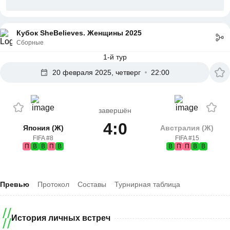
Кубок SheBelieves. Женщины 2025
Сборные
1-й тур
20 февраля 2025, четверг
22:00
завершён
4:0
Япония (Ж)
Австралия (Ж)
FIFA #8
FIFA #15
П
В
В
П
В
В
П
П
В
В
Превью
Протокол
Составы
Турнирная таблица
История личных встреч