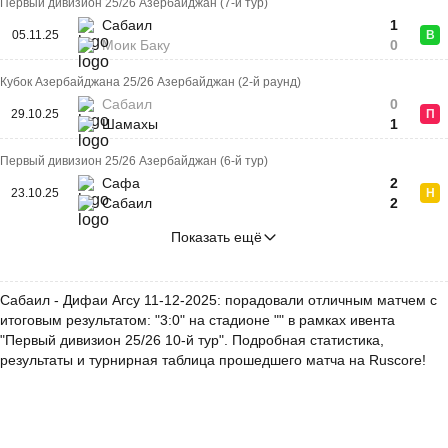
Первый дивизион 25/26 Азербайджан (7-й тур)
Сабаил
1
05.11.25
В
Моик Баку
0
Кубок Азербайджана 25/26 Азербайджан (2-й раунд)
Сабаил
0
29.10.25
П
Шамахы
1
Первый дивизион 25/26 Азербайджан (6-й тур)
Сафа
2
23.10.25
Н
Сабаил
2
Показать ещё
Сабаил - Дифаи Агсу 11-12-2025: порадовали отличным матчем с
итоговым результатом: "3:0" на стадионе "" в рамках ивента
"Первый дивизион 25/26 10-й тур". Подробная статистика,
результаты и турнирная таблица прошедшего матча на Ruscore!