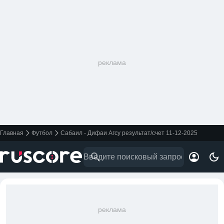
реклама
Главная
Футбол
Сабаил - Дифаи Агсу результат/счет 11-12-2025
реклама