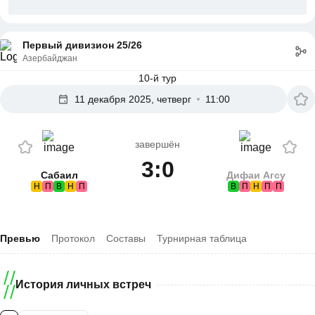
Первый дивизион 25/26
Азербайджан
10-й тур
11 декабря 2025, четверг
11:00
завершён
3:0
Сабаил
Дифаи Агсу
Н
П
В
Н
П
В
П
Н
П
П
Превью
Протокол
Составы
Турнирная таблица
История личных встреч