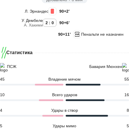
Л. Эрнандес
90+2’
У. Дембеле
2 : 0
90+6’
А. Хакими
90+11’
Пенальти не назначен
Статистика
ПСЖ
Бавария Мюнхен
45
Владение мячом
55
10
Всего ударов
16
4
Удары в створ
8
5
Удары мимо
5