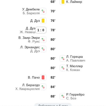
68’
К. Лаймер
У. Дембеле
70’
Б. Барколя
Д. Дуэ
76’
Д. Дуэ
1 : 0
78’
Ж. Невеш
В. Заир-Эмри
80’
Ф. Руис
Л. Эрнандес
80’
Д. Дуэ
Л. Горецка
80’
А. Павлович
Т. Мюллер
80’
К. Коман
В. Пачо
82’
Л. Бералдо
84’
Х. Кварацхелия
Р. Геррейро
88’
С. Боэ
Добавлено + 6 мин