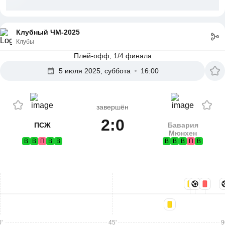
Клубный ЧМ-2025
Клубы
Плей-офф, 1/4 финала
5 июля 2025, суббота
16:00
завершён
2:0
ПСЖ
Бавария
Мюнхен
В
В
П
В
В
В
В
В
П
В
'
45'
9