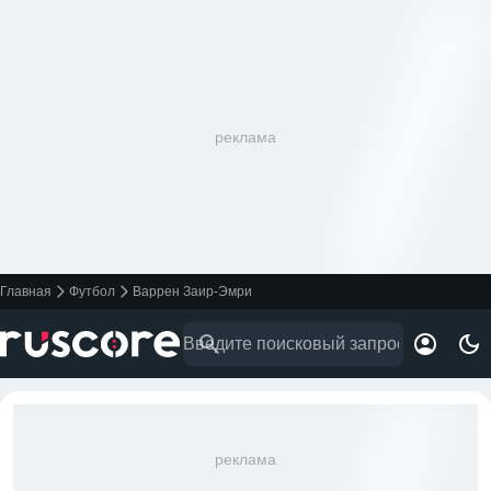
реклама
Главная
Футбол
Варрен Заир-Эмри
реклама