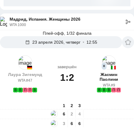
Мадрид, Испания. Женщины 2026
WTA 1000
Плей-офф, 1/32 финала
23 апреля 2026, четверг
12:55
завершён
8
Лаура Зигемунд
1:2
Жасмин
Паолини
WTA #47
WTA #9
В
В
П
П
В
В
В
В
П
П
1
2
3
6
2
4
3
6
6