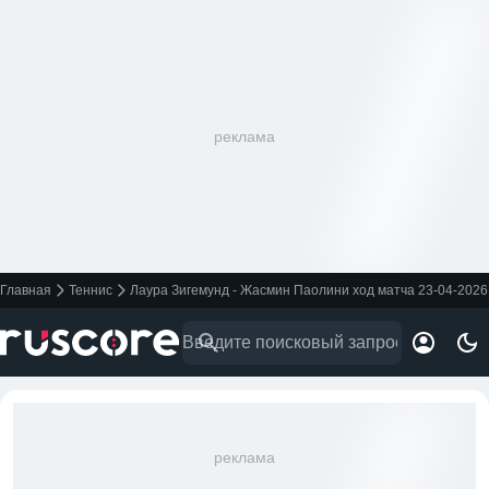
реклама
Главная
Теннис
Лаура Зигемунд - Жасмин Паолини ход матча 23-04-2026
реклама