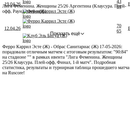
43
19.04.26
Лига Феменина. Женщины 25/26 Аргентина (Клаусура. Плей-
84
офф, Раунд плей-офф)
Ферро Каррил Эсте (Ж)
Ферро Каррил Эсте (Ж)
70
12.04.26
65
Показать ещё
Клуб Эль Бигуа (Ж)
Ферро Каррил Эсте (Ж) - Обрас Санитариас (Ж) 17-05-2026:
порадовали отличным матчем с итоговым результатом: "90:84"
на стадионе "" в рамках ивента "Лига Феменина. Женщины
25/26 Клаусура. Плей-офф, Финал, 1-й матч". Подробная
статистика, результаты и турнирная таблица прошедшего матча
на Ruscore!