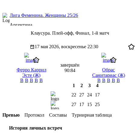
Лига Феменина. Женщины 25/26
Аргентина
Клаусура. Плей-офф, Финал, 1-й матч
17 мая 2026, воскресенье
22:30
завершён
Ферро Каррил
Обрас
90:84
Эсте (Ж)
Санитариас (Ж)
В
В
В
В
В
В
В
В
В
В
1
2
3
4
22
27
24
17
27
17
15
25
Превью
Протокол
Составы
Турнирная таблица
История личных встреч