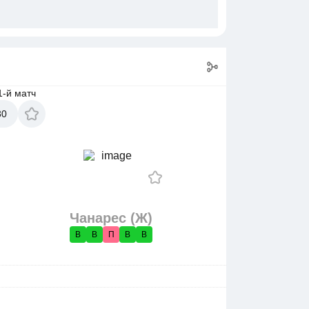
1-й матч
30
Чанарес (Ж)
В
В
П
В
В