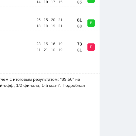
65
14
19
17
15
81
25
15
20
21
В
68
18
10
19
21
73
23
15
16
19
П
61
11
21
10
19
чем с итоговым результатом: "89:56" на
й-офф, 1/2 финала, 1-й матч". Подробная