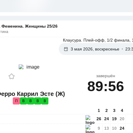
а Феменина. Женщины 25/26
нтина
Клаусура. Плей-офф, 1/2 финала, 
3 мая 2026, воскресенье
23:
завершён
89:56
ерро Каррил Эсте (Ж)
П
В
В
В
В
1
2
3
4
26
24
19
20
9
13
10
24