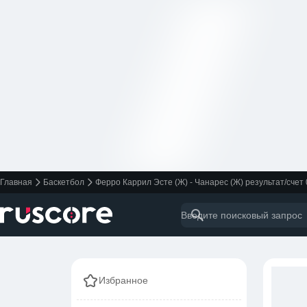
Главная
Баскетбол
Ферро Каррил Эсте (Ж) - Чанарес (Ж) результат/счет
Избранное