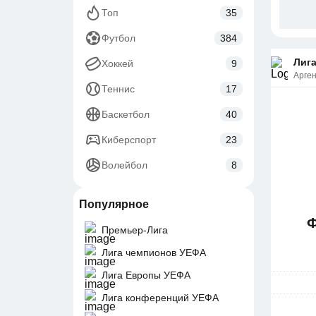
Топ
35
Футбол
384
Лиг
Хоккей
9
Арге
Теннис
17
Баскетбол
40
Киберспорт
23
Волейбол
8
Популярное
Ф
Премьер-Лига
Лига чемпионов УЕФА
Лига Европы УЕФА
Лига конференций УЕФА