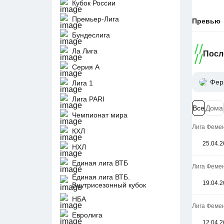
Кубок России
Премьер-Лига
Превью
Бундеслига
Ла Лига
Посл
Серия А
Фер
Лига 1
Лига PARI
Все
Дома
Чемпионат мира
Лига Фемен
КХЛ
25.04.2
НХЛ
Единая лига ВТБ
Лига Фемен
Единая лига ВТБ.
19.04.2
Внутрисезонный кубок
НБА
Лига Феме
Евролига
12.04.2