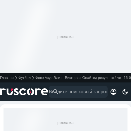
реклама
Главная
Футбол
Фове Азур Элит - Виктория Юнайтед результат/счет 16-
реклама