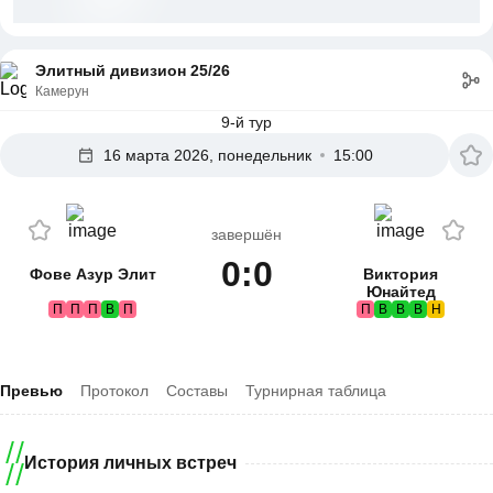
Элитный дивизион 25/26
Камерун
9-й тур
16 марта 2026, понедельник
15:00
завершён
0:0
Фове Азур Элит
Виктория
Юнайтед
П
П
П
В
П
П
В
В
В
Н
Превью
Протокол
Составы
Турнирная таблица
История личных встреч