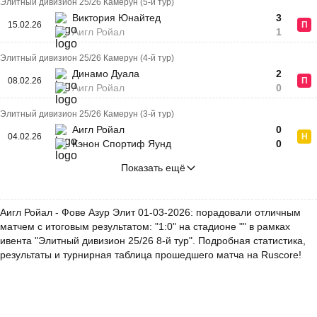
Элитный дивизион 25/26 Камерун (5-й тур)
Виктория Юнайтед
3
15.02.26
П
Аигл Ройал
1
Элитный дивизион 25/26 Камерун (4-й тур)
Динамо Дуала
2
08.02.26
П
Аигл Ройал
0
Элитный дивизион 25/26 Камерун (3-й тур)
Аигл Ройал
0
04.02.26
Н
Кэнон Спортиф Яунд
0
Показать ещё
Аигл Ройал - Фове Азур Элит 01-03-2026: порадовали отличным
матчем с итоговым результатом: "1:0" на стадионе "" в рамках
ивента "Элитный дивизион 25/26 8-й тур". Подробная статистика,
результаты и турнирная таблица прошедшего матча на Ruscore!