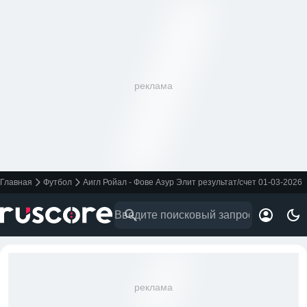
реклама
Главная
Футбол
Аигл Ройал - Фове Азур Элит результат/счет 01-03-2026
реклама