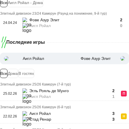
Все
Аигл Ройал - Дома
Элитный дивизион 23/24 Камерун (Раунд на понижение, 9-й тур)
Фове Азур Элит
2
24.04.24
Аигл Ройал
0
Последние игры
Аигл Ройал
Фове Азур Элит
Все
Дома
В гостях
Элитный дивизион 25/26 Камерун (7-й тур)
Эгль Рояль де Мунго
2
25.02.26
П
Аигл Ройал
1
Элитный дивизион 25/26 Камерун (6-й тур)
Аигл Ройал
3
22.02.26
Н
Стад Ренар
3