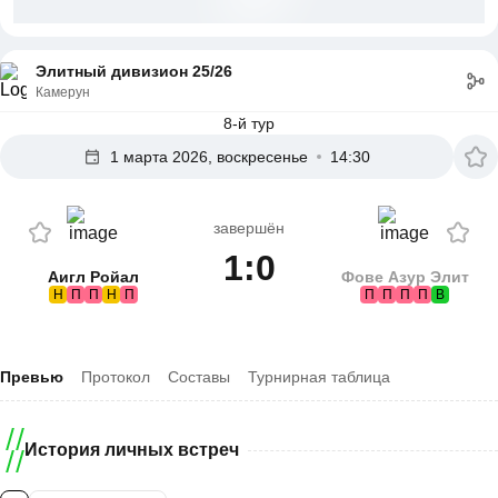
Элитный дивизион 25/26
Камерун
8-й тур
1 марта 2026, воскресенье
14:30
завершён
1:0
Аигл Ройал
Фове Азур Элит
Н
П
П
Н
П
П
П
П
П
В
Превью
Протокол
Составы
Турнирная таблица
История личных встреч